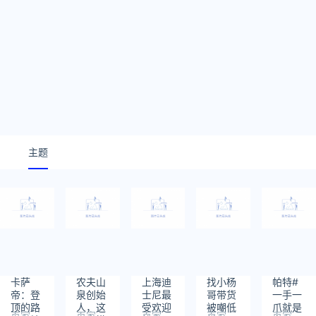
主题
卡萨
农夫山
上海迪
找小杨
帕特#
帝：登
泉创始
士尼最
哥带货
一手一
顶的路
人，这
受欢迎
被嘲低
爪就是
百家
百家
百家
百家
百家