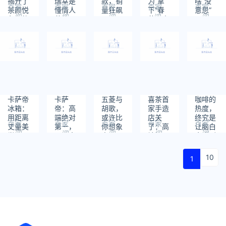
揭开了
瑞幸是
款，销
为“拿
啥“没
百家
百家
百家
百家
百家
茶颜悦
懂情人
量狂飙
下”春
意思”
阅
阅
阅
阅
阅
色们的
节的
节，麦
了？
读：
读：
读：
读：
读：
“过度
当劳拼
426
719
602
1038
857
自信”
了
一面？
卡萨帝
卡萨
五菱与
喜茶首
咖啡的
冰箱：
帝：高
胡歌，
家手造
热度，
用距离
端绝对
或许比
店关
终究是
百家
百家
百家
百家
百家
丈量美
第一，
你想象
了：高
让脑白
阅
阅
阅
阅
阅
学
国际大
中更
端奶
金蹭到
读：
读：
读：
读：
读：
奖第一
“般配”
茶，向
了
508
431
594
531
620
现实低
10
1
头？