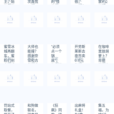
上，始
次真慌
的“怪
俗，
家#公
阅
阅
阅
阅
阅
终荣誉
了？
兽”，
YSL快
益活
读：
读：
读：
读：
读：
相伴
是充电
哭死了
动，让
464
862
861
551
485
宝？
光照进
它们的
生活
蜜雪冰
大师也
“必须
开劳斯
在咖啡
城再翻
能撞？
点一个
莱斯去
里放胡
车，蜜
感谢奈
锅
夜市卖
萝卜？
百家
百家
百家
百家
百家
粉们别
雪和古
底”，
6.6元
肯德
阅
阅
阅
阅
阅
太溺爱
茗，我
海底捞
的蛋
基，真
读：
读：
读：
读：
读：
了
笑了
这新规
糕？好
有你的
455
621
549
770
687
过分
利来二
吗？
公子是
懂流量
的
罚站式
和狗做
《狂
出麻将
集五
取餐，
联名，
飙》同
礼盒！
福，为