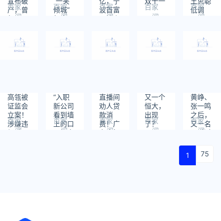
宣布破
“一笑
亿，宁
双十一
王思聪
百家
百家
百家
百家
百家
产，曾
倾城”
波首富
低调
阅
阅
阅
阅
阅
年入20
复出，
又摊上
读：
读：
读：
读：
读：
亿
秀才蚌
大事
878
738
646
893
834
埠住
了！
了！
高瓴被
“入职
直播间
又一个
黄峥、
证监会
新公司
劝人贷
恒大，
张一鸣
立案！
看到墙
款消
出现
之后，
百家
百家
百家
百家
百家
涉嫌违
上的口
费！广
了？
又一名
阅
阅
阅
阅
阅
规减
号想离
东夫妇
40岁企
读：
读：
读：
读：
读：
持，成
职”：
被网友
业家
943
636
737
859
671
了时间
遇到这
大骂缺
“退休”
75
1
的敌
类公
德
人？
司，请
远离！