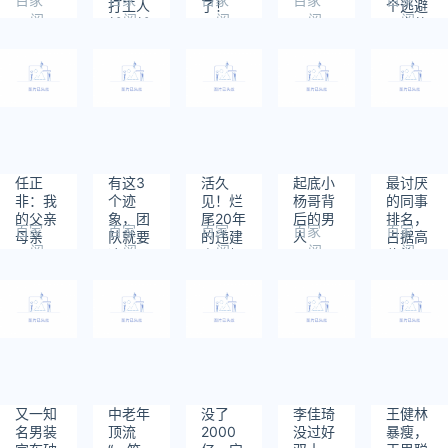
打工人
了！
个逃避
阅
阅
阅
阅
阅
越丑越
现实的
读：
读：
读：
读：
读：
骄傲
男人
584
917
747
752
861
任正
有这3
活久
​起底小
最讨厌
非：我
个迹
见！烂
杨哥背
的同事
的父亲
象，团
尾20年
后的男
排名，
百家
百家
百家
百家
百家
母亲
队就要
的违建
人
占据高
阅
阅
阅
阅
阅
凉了
房，如
位的原
读：
读：
读：
读：
读：
今住满
来是这
754
690
588
850
605
了人…
一种？
又一知
中老年
没了
李佳琦
王健林
名男装
顶流
2000
没过好
暴瘦，