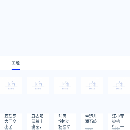
主题
互联网
丑衣服
别再
幸运儿
汪小菲
大厂变
留着上
“神化”
潘石屹
被执
小了
班穿，
娃哈哈
行，一
百家
百家
百家
百家
百家