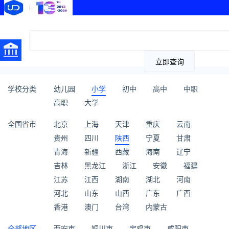
立即查询
学校分类
幼儿园
小学
初中
高中
中职
高职
大学
全国省市
北京
上海
天津
重庆
云南
贵州
四川
陕西
宁夏
甘肃
青海
新疆
西藏
海南
辽宁
吉林
黑龙江
浙江
安徽
福建
江苏
江西
湖南
湖北
河南
河北
山东
山西
广东
广西
香港
澳门
台湾
内蒙古
全部地区
西安市
铜川市
宝鸡市
咸阳市