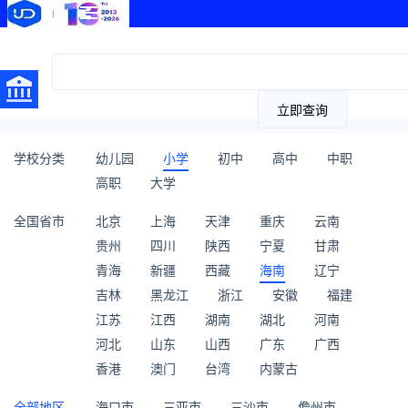
立即查询
学校分类
幼儿园
小学
初中
高中
中职
高职
大学
全国省市
北京
上海
天津
重庆
云南
贵州
四川
陕西
宁夏
甘肃
青海
新疆
西藏
海南
辽宁
吉林
黑龙江
浙江
安徽
福建
江苏
江西
湖南
湖北
河南
河北
山东
山西
广东
广西
香港
澳门
台湾
内蒙古
全部地区
海口市
三亚市
三沙市
儋州市