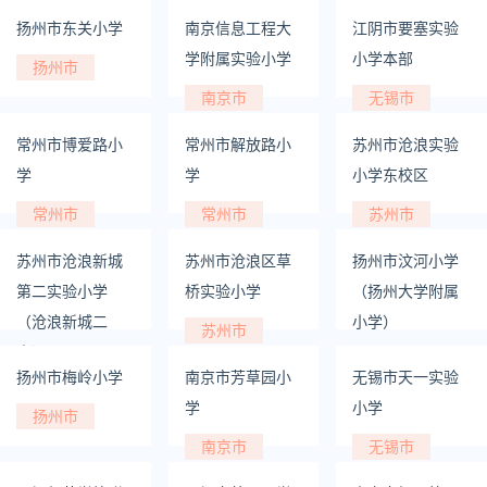
校）
扬州市东关小学
南京信息工程大
江阴市要塞实验
苏州市
学附属实验小学
小学本部
扬州市
南京市
无锡市
常州市博爱路小
常州市解放路小
苏州市沧浪实验
学
学
小学东校区
常州市
常州市
苏州市
苏州市沧浪新城
苏州市沧浪区草
扬州市汶河小学
第二实验小学
桥实验小学
（扬州大学附属
（沧浪新城二
小学）
苏州市
小）
扬州市
扬州市梅岭小学
南京市芳草园小
无锡市天一实验
苏州市
学
小学
扬州市
南京市
无锡市