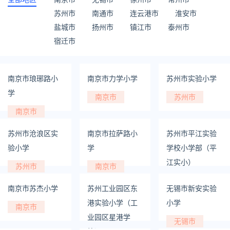
苏州市
南通市
连云港市
淮安市
盐城市
扬州市
镇江市
泰州市
宿迁市
南京市琅琊路小
南京市力学小学
苏州市实验小学
学
南京市
苏州市
南京市
苏州市沧浪区实
南京市拉萨路小
苏州市平江实验
验小学
学
学校小学部（平
江实小）
苏州市
南京市
苏州市
南京市苏杰小学
苏州工业园区东
无锡市新安实验
港实验小学（工
小学
南京市
业园区星港学
无锡市