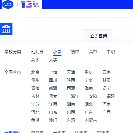
立即查询
学校分类
幼儿园
小学
初中
高中
中职
高职
大学
全国省市
北京
上海
天津
重庆
云南
贵州
四川
陕西
宁夏
甘肃
青海
新疆
西藏
海南
辽宁
吉林
黑龙江
浙江
安徽
福建
江苏
江西
湖南
湖北
河南
河北
山东
山西
广东
广西
香港
澳门
台湾
内蒙古
全部地区
南京市
无锡市
徐州市
常州市