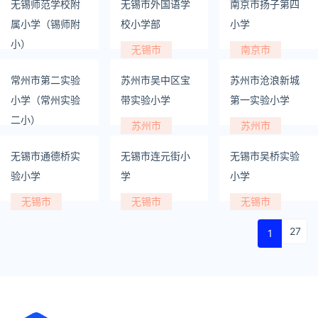
无锡师范学校附
无锡市外国语学
南京市扬子第四
属小学（锡师附
校小学部
小学
小）
无锡市
南京市
无锡市
常州市第二实验
苏州市吴中区宝
苏州市沧浪新城
小学（常州实验
带实验小学
第一实验小学
二小）
苏州市
苏州市
常州市
无锡市通德桥实
无锡市连元街小
无锡市吴桥实验
验小学
学
小学
无锡市
无锡市
无锡市
27
1