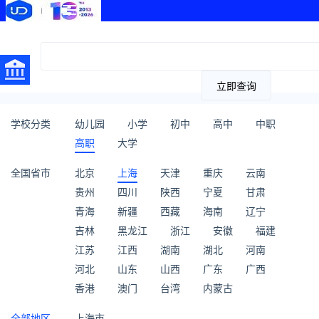
立即查询
学校分类
幼儿园
小学
初中
高中
中职
高职
大学
全国省市
北京
上海
天津
重庆
云南
贵州
四川
陕西
宁夏
甘肃
青海
新疆
西藏
海南
辽宁
吉林
黑龙江
浙江
安徽
福建
江苏
江西
湖南
湖北
河南
河北
山东
山西
广东
广西
香港
澳门
台湾
内蒙古
全部地区
上海市