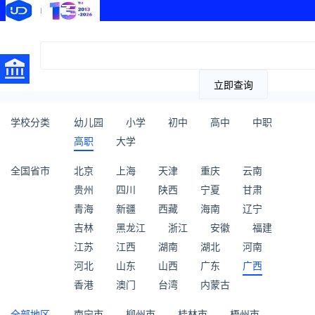
立即查询
学校分类
幼儿园
小学
初中
高中
中职
高职
大学
全国省市
北京
上海
天津
重庆
云南
贵州
四川
陕西
宁夏
甘肃
青海
新疆
西藏
海南
辽宁
吉林
黑龙江
浙江
安徽
福建
江苏
江西
湖南
湖北
河南
河北
山东
山西
广东
广西
香港
澳门
台湾
内蒙古
全部地区
南宁市
柳州市
桂林市
梧州市