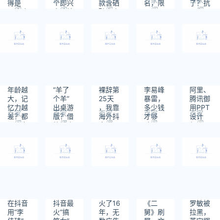
得是
个即兴
款含硒
名，限
了？抗
阅
阅
阅
阅
阅
《流浪
表达技
矿泉水
200
阳段子
读：
读：
读：
读：
读：
地球
巧
风靡江
人，无
笑不活
722
619
490
518
473
2》
浙沪
需笔
了！
牛！
试，考
过堪比
金饭
碗！
年龄越
“羊了
裸辞第
李易峰
阿里、
大，记
个羊”
25天
暴雷，
腾讯御
忆力越
出桌游
，我靠
多少钱
用PPT
百家
百家
百家
百家
百家
差？都
版？借
海外抖
才够
设计
阅
阅
阅
阅
阅
是因为
势杀疯
音赚了
赔？
师：从
读：
读：
读：
读：
读：
你没有
了，义
3万：
入门到
628
816
640
1087
719
掌握这
乌又赢
求求你
精通，
一点
麻了...
不要再
让你的
赚死工
PPT会
资了！
说话！
在抖音
抖音最
火了16
《二
罗敏被
用“李
火“搞
年，无
舅》刷
拉黑，