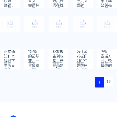
佳琦”
笑女”
数广告
屏，文
董宇辉
百家
百家
百家
百家
百家
赚钱，
突然解
人在找
案封
公关亮
阅
阅
阅
阅
阅
有人3
散！一
的绝版
神...
了
读：
读：
读：
读：
读：
个月带
年涨粉
书
846
1045
792
567
827
货
4000W，
1200
疯产姐
万
妹却疯
不起来
了...
正式通
“死掉”
魅族被
为什么
“别让
知！本
的诺基
吉利收
老板们
说话方
科以下
亚，一
购，新
对PPT
式，毁
百家
百家
百家
百家
百家
学历直
年躺赚
logo是
要求严
掉你的
阅
阅
阅
阅
阅
升本
1500
颗心？
苛，我
优
读：
读：
读：
读：
读：
科，每
亿
终于知
势”：
847
905
833
702
725
人补贴
道原因
他花了
16
1
8000
了......
37年，
元！政
说透沟
策扶
通真相
持，名
额有
限，速
看！