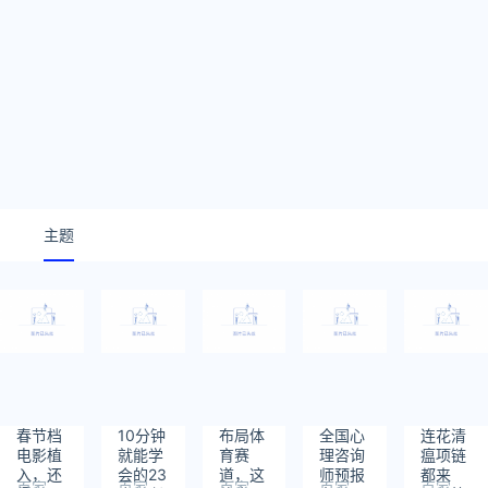
主题
春节档
10分钟
布局体
全国心
连花清
电影植
就能学
育赛
理咨询
瘟项链
入，还
会的23
道，这
师预报
都来
百家
百家
百家
百家
百家