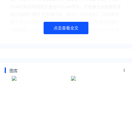
TOM当年的管理层又是给163.net改名，又是屡次出现故障或
者垃圾邮件“爆仓”的负面环绕，再加上2001年时，TOM宣布
旗下163.net的新注册用户需要收费才能使用，导致注册用户
点击查看全文
大幅降低。2年后的163.net彻底蜕变为TOM网站下的一个邮
件频道，而网站邮件频道大力宣传的也成了TOM.com。域名
在品牌宣传中发挥了至关重要的作用。以三字母域名“tom.co
m”为例，它与“汤姆猫”读音相同，极易被记住并产生传播。同
样，三位数字域名“163.net”与网易公司的“163”也非常相似，
具有很高的记忆度和辨识度。简短的数字域名不仅方便输入，
图库
还能提升品牌的可见性和传播效果。这些案例充分说明了一个
好的域名对于提升品牌知名度和吸引用户的关键作用。
关注公众号：拾黑（shiheibook）了解更多
[广告]赞助链接：
四季很好，只要有你，文娱排行榜：https://www.yaopaimin
g.com/
让资讯触达的更精准有趣：https://www.0xu.cn/
*文章为作者独立观点，不代表 爱尖刀 立场