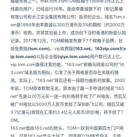
箱服务商之一。mail.tom.comTOM邮箱于1998年3月正式上
线面向用户，已经运行26年。是由李嘉诚旗下的（和记黄埔
有限公司和长江实业集团有限公司）投资的企业。域名Tom.c
om是1999年由李嘉诚以300万港币及3%的期权（约2000万
港币）收购，并将其包装上市，成功创下当时香港的新股认购
记录。2017年12月，TOM邮箱宣布旗下7个邮箱子品牌，包
括免费版
(tom.com)、
vip收费版
(163.net、163vip.com
和
v
ip.tom.com)
以及企业版
(qiye.tom.com)
用户数已达上亿。
vip.tom.com值得注意的是，“163.net”邮箱与网易公司的“16
3.com”域名极为相似，引发了关于两者是否存在关联的猜
测。实际上，“163.net”背后还有一段颇为曲折的故事。2000
年前，TOM原本默默无名，原本由丁磊一手申请的域名"163.
net"先是以20万元买一送一的价格转手给了广州电信，然后又
被广州电信以5000万人民币卖给了深圳新飞公司，随后又被
3.7亿港元(按现在汇率约3.4亿元人民币)的价格，转手给了T
OM。
163.net借由163.net的势头，TOM一跃到中国第四大门户网
站，可是163.net势头太好了，彻底把TOM喧宾夺主。于是，