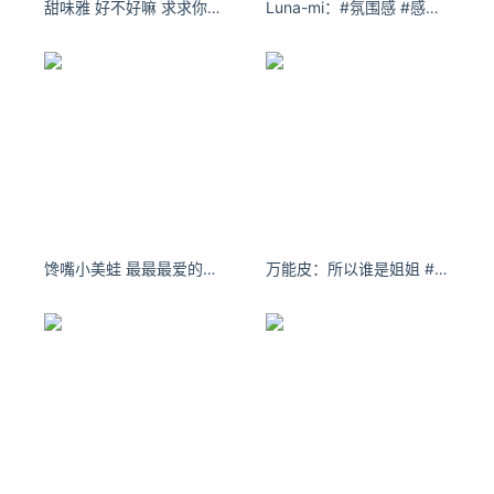
甜味雅 好不好嘛 求求你啦… ​​​​
Luna-mi：#氛围感 #感觉至上 #已经开始期待春天了
本文由
糖心小云云
发表，转载此文章须经作者同意，并请附
上出处( 爱尖刀 )及本页链接。
原文链接 https://www.ijiandao.com/tech/soft/471727.html
李嘉诚
2000万
收购
TOM.com
邮箱
DN.com
163.net
TOM
馋嘴小美蛙 最最最爱的就是海上运动
万能皮：所以谁是姐姐 #watchmework #全网硬核专属bgm反差挑战 #watchmework变装 #变装