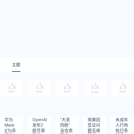
主题
华为
OpenAI
“大圣
雨果因
未成年
Mate
发布2
同款”
签证问
人行拘
XTs非
款开源
泳衣卖
题无缘
执行条
数码
热点
热点
热点
动态