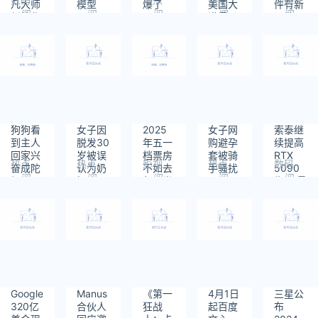
凡大师
模型
爆了
美国大
件有新
阅
阅
阅
阅
阅
刘德华
满贯
调整
读：
读：
读：
读：
读：
海报发
343
322
259
325
242
布
狗狗看
女子因
2025
女子网
索泰继
到主人
脱发30
年五一
购避孕
续提高
回家兴
岁被误
档票房
套被骑
RTX
热点
热点
影视
热点
数码
奋成陀
认为奶
不如去
手骚扰
5090
阅
阅
阅
阅
阅
螺
奶
年一半
售价 最
读：
读：
读：
读：
读：
新价格
272
333
321
365
418
相较于
初始价
格已经
上涨高
达20%
Google
Manus
《第一
4月1日
三星公
320亿
合伙人
狂战
起百度
布