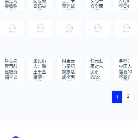
美金现
回应邀
士：卡
文心一
2024
投资
动态
端游
动态
投资
金收购
请码被
赞》试
言全面
年Q4
阅
阅
阅
阅
阅
Wiz
炒至5
玩版获
免费！
财报：
读：
读：
读：
读：
读：
万天
赞!Steam
会员退
3774.84
2302
306
394
440
394
价：从
好评率
费方案
亿元 不
未开设
90%
公布
及市场
任何付
预期
费渠道
将逐步
有序释
放邀请
抖音高
游民叭
阿里云
韩元汇
李楠：
管再辟
人：赌
与星纪
率对人
中国人
谣敏感
王千金
魅族达
民币
需要的
动态
影视
动态
热点
动态
词：谈
豪砸1
成全面
2024
不是自
阅
阅
阅
阅
阅
钱谈死
亿拍电
合作！
年11月
研手机
读：
读：
读：
读：
读：
真的不
影 然而
共推AI
12日
系统 是
545
624
455
643
487
会限流
票房惨
落地手
全国产
2
1
淡
机、穿
微信
戴及智
能汽车