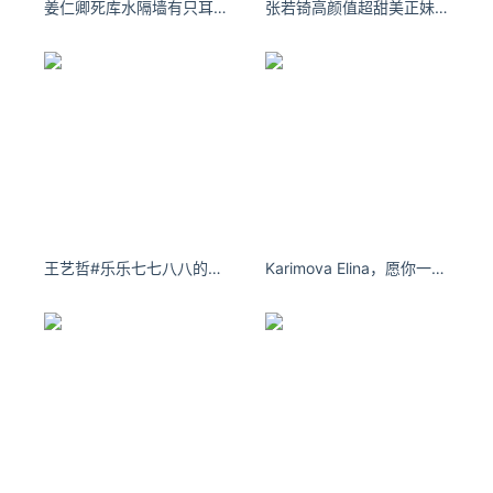
姜仁卿死库水隔墙有只耳朵，嘲笑你有多难过。
张若锜高颜值超甜美正妹，傲人视角让人难以抵抗！
王艺哲#乐乐七七八八的日常##剧集对决# 伊然等更新的日子[彩虹屁]2阿勒泰地区 ​​​​
Karimova Elina，愿你一生有山可靠，有树可栖。