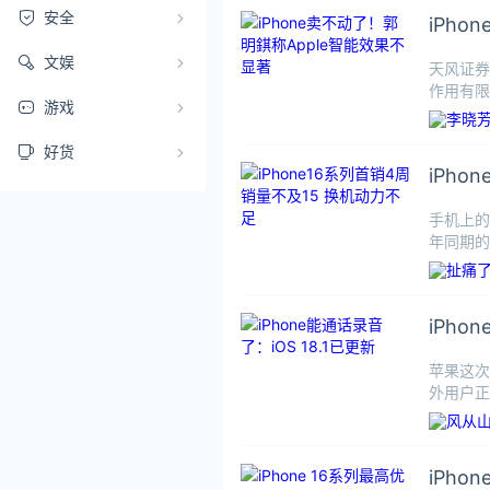
安全
iPh
文娱
天风证券分
作用有限
游戏
好货
iPh
手机上的新
年同期的i
iPho
苹果这次
外用户正式上
iPh