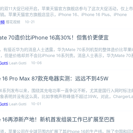
的双11大促已经开启，苹果天猫官方旗舰店参与了这次大促活动，仅上市一个月
。苹果天猫官方旗舰店显示，iPhone 16、iPhone 16 Plus、iPhone
10-21
樱花视频
te 70造价比iPhone 16高30%！但售价更便宜
日，有接近华为的消息人士透露，华为Mate 70系列机型的整体造价比苹果iPh
右，但是价格却并不会比iPhone 16系列贵。消息人士表示，华为Mate 7
10-06
Leah Gotti
ne 16 Pro Max 87款充电器实测：远远不到45W
ne 16系列发布以来，围绕其充电功率一直争议不断，尤其是国行入网时标注
象表明并没有这么高，比如李楠声称峰值不超过39W。对此，ChargerL
10-01
Leah Gotti
one 16再添新产地！新机首发组装工作已扩展至巴西
道，苹果公司在全球范围内扩展了其iPhone 16的生产线。除了中国和