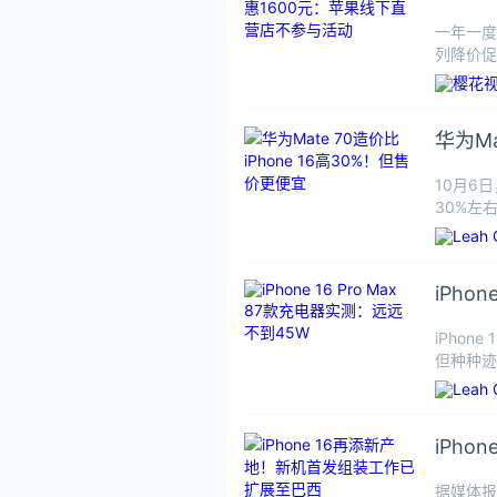
一年一度
列降价促销
华为Ma
10月6
30%左
iPho
iPho
但种种迹
iPh
据媒体报