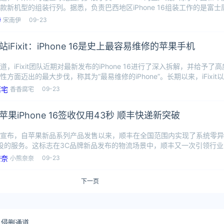
款新机型的组装行列。据悉，负责巴西地区iPhone 16组装工作的是富
09-23
宋南伊
iFixit：iPhone 16是史上最容易维修的苹果手机
道，iFixit团队近期对最新发布的iPhone 16进行了深入拆解，并给予
性方面迈出的最大步伐，称其为“最易维修的iPhone”。长期以来，iFixit
09-23
香香腐宅
苹果iPhone 16签收仅用43秒 顺丰快递新突破
宣布，自苹果新品系列产品发售以来，顺丰在全国范围内实现了系统零异
妥投的服务。这标志在3C品牌新品发布的物流场景中，顺丰又一次引领行
。据
09-23
小熊奈奈
下一页
侵删通道