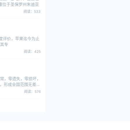
士康位于圣保罗州朱迪亚
阅读：533
了高度评价，苹果迄今为止
以其专
阅读：425
常，零遗失，零损坏，
业，形成全国范围无差别
阅读：576