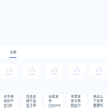
主题
对手根
范丞丞
谷歌发
韦雪官
再这么
本防不
喊千玺
布
宣与男
下去苹
住2米
玺子哥
Chrome
朋友分
果要吃
热点
明星
软件
网娱
热点