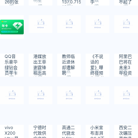
26的张
137.0.7151.69
手
不起了
阅
阅
阅
阅
阅
子宇
版紧急
读：
读：
读：
读：
读：
安全更
410
392
354
1459
422
新修复
CVE-
2025-
5419
漏洞
QQ音
港媒放
教师临
《不说
阿里巴
乐豪华
出王菲
近退休
话的
巴将在
绿钻会
谢霆锋
却遭解
爱》曝
未来3
值得买
明星
热点
影视
动态
员年卡
相恋高
聘
终极预
年投资
阅
阅
阅
阅
阅
118元
清旧照
告 张艺
3800
读：
读：
读：
读：
读：
限时大
兴父女
亿元用
575
408
413
308
387
促
机场分
于建设
别
云和AI
硬件基
础 超过
过去10
年总和
vivo
宁德时
高通二
小米宣
西安二
X200
代致供
代骁龙
布澎湃
次碾压