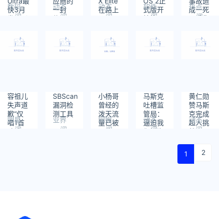
Ultra最
应商的
X Elite
OS 2正
事故造
数码
动态
动态
软件
热点
快3月
一封
在路上
式版开
成一死
阅
阅
阅
阅
阅
发：影
信：愿
了！要
始推
一重伤
读：
读：
读：
读：
读：
像灭霸
意承担
进军游
送：小
472
399
396
529
645
2.0 硬
研发费
戏台式
米14系
刚苹果
用、帮
机
列率先
你们扩
尝鲜
大市场
容祖儿
SBScan
小杨哥
马斯克
黄仁勋
失声道
漏洞检
曾经的
吐槽监
赞马斯
歉“仅
测工具
泼天流
管局：
克完成
明星
业界
网娱
动态
动态
唱1首
量已被
逼迫我
超人挑
阅
阅
阅
阅
阅
歌”急
瓜分
们抓海
战：
读：
读：
读：
读：
读：
喊卡，
豹测试
xAI花
285
500
727
379
1230
现场观
火箭音
19天建
2
1
众怒轰
爆
成超级
“退票”
计算机