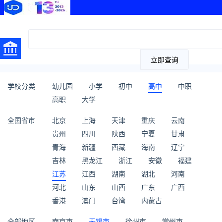
立即查询
学校分类
幼儿园
小学
初中
高中
中职
高职
大学
全国省市
北京
上海
天津
重庆
云南
贵州
四川
陕西
宁夏
甘肃
青海
新疆
西藏
海南
辽宁
吉林
黑龙江
浙江
安徽
福建
江苏
江西
湖南
湖北
河南
河北
山东
山西
广东
广西
香港
澳门
台湾
内蒙古
全部地区
南京市
无锡市
徐州市
常州市