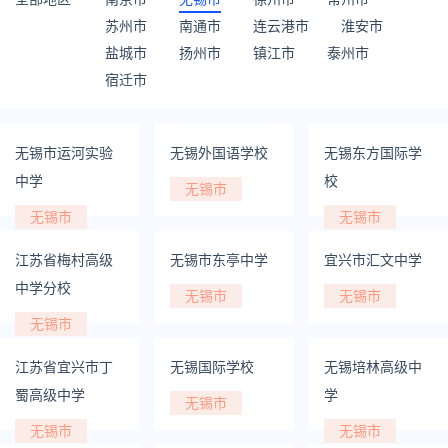
苏州市
南通市
连云港市
淮安市
盐城市
扬州市
镇江市
泰州市
宿迁市
无锡市运河实验
无锡外国语学校
无锡东方国际学
中学
校
无锡市
无锡市
无锡市
江苏省梅村高级
无锡市东亭中学
宜兴市汇文中学
中学分校
无锡市
无锡市
无锡市
江苏省宜兴市丁
无锡国际学校
无锡培林高级中
蜀高级中学
学
无锡市
无锡市
无锡市