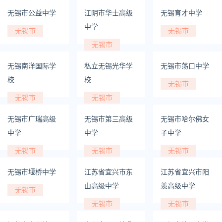
无锡市公益中学
江阴市华士高级
无锡育才中学
中学
无锡市
无锡市
无锡市
无锡南洋国际学
私立无锡光华学
无锡市荡口中学
校
校
无锡市
无锡市
无锡市
无锡市广瑞高级
无锡市第三高级
无锡市哈尔佛女
中学
中学
子中学
无锡市
无锡市
无锡市
无锡市堰桥中学
江苏省宜兴市东
江苏省宜兴市阳
山高级中学
羡高级中学
无锡市
无锡市
无锡市