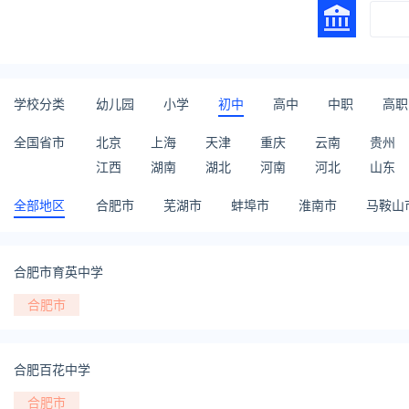
学校分类
幼儿园
小学
初中
高中
中职
高职
全国省市
北京
上海
天津
重庆
云南
贵州
江西
湖南
湖北
河南
河北
山东
全部地区
合肥市
芜湖市
蚌埠市
淮南市
马鞍山
合肥市育英中学
合肥市
合肥百花中学
合肥市