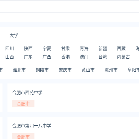
大学
四川
陕西
宁夏
甘肃
青海
新疆
西藏
山西
广东
广西
香港
澳门
台湾
内蒙古
市
淮北市
铜陵市
安庆市
黄山市
滁州市
阜阳
合肥市西苑中学
合肥市
合肥市第四十八中学
合肥市