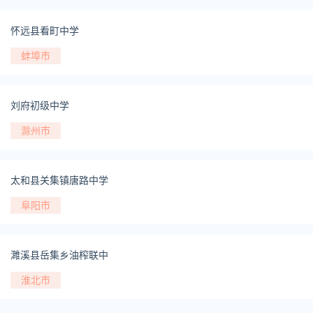
怀远县看町中学
蚌埠市
刘府初级中学
滁州市
太和县关集镇唐路中学
阜阳市
濉溪县岳集乡油榨联中
淮北市