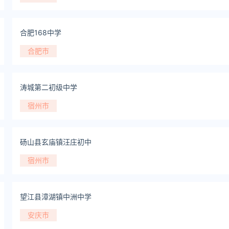
合肥168中学
合肥市
涛城第二初级中学
宿州市
砀山县玄庙镇汪庄初中
宿州市
望江县漳湖镇中洲中学
安庆市