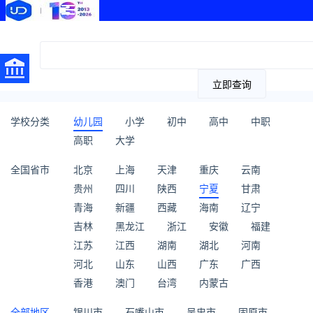
立即查询
学校分类
幼儿园
小学
初中
高中
中职
高职
大学
全国省市
北京
上海
天津
重庆
云南
贵州
四川
陕西
宁夏
甘肃
青海
新疆
西藏
海南
辽宁
吉林
黑龙江
浙江
安徽
福建
江苏
江西
湖南
湖北
河南
河北
山东
山西
广东
广西
香港
澳门
台湾
内蒙古
全部地区
银川市
石嘴山市
吴忠市
固原市