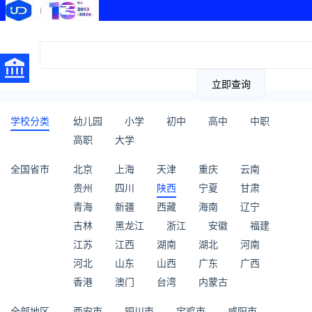
立即查询
学校分类
幼儿园
小学
初中
高中
中职
高职
大学
全国省市
北京
上海
天津
重庆
云南
贵州
四川
陕西
宁夏
甘肃
青海
新疆
西藏
海南
辽宁
吉林
黑龙江
浙江
安徽
福建
江苏
江西
湖南
湖北
河南
河北
山东
山西
广东
广西
香港
澳门
台湾
内蒙古
全部地区
西安市
铜川市
宝鸡市
咸阳市