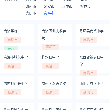
渭南市
延安市
汉中市
榆林市
安康市
商洛市
商洛学院
商洛职业技术学
丹凤县商镇中学
院
商洛市
商洛市
商洛市
本科
专科
商洛市城关中学
柞水县中学
陕西省镇安县中
学
商洛市
商洛市
商洛市
洛南县西关中学
商州区双语学校
山阳县城区中学
商洛市
商洛市
商洛市
洛南县城关中学
洛南县三要中学
洛南石门镇向阳