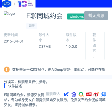
E聊同城约会
暂无资源
windows
挖词
聊天
更新时间
软件大
软件版
软
小
本
件
2015-04-01
语
7.37MB
1.0.0.0
言
-
数据来源于K2数据仓，由AiDeep智能引擎驱动，可能存在部
分误差，检索结果仅供参考。
软件描述
搜索直达：
E聊同城约会，婚恋交友网
站，专为单身男女白领提供征婚交友服务，免费发布约会促成同城
交友，坚持诚信相亲。