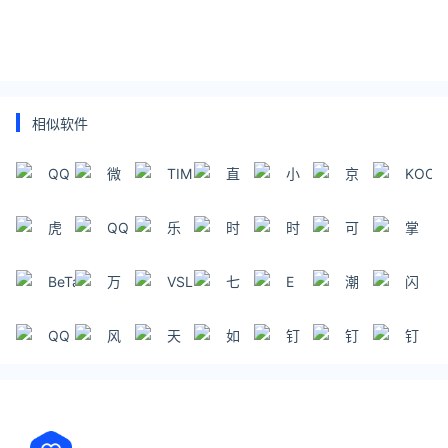
相似软件
QQ
微
TIM
直
小
京
KOOK
信
播
鱼
麦
伴
易
虎
QQ
乐
时
时
可
掌
侣
连
牙
Mac
呼
聊
时
乐
上
直
网
企
工
视
宝
BeTalk
万
VSL
七
E
潮
闪
播
络
业
作
频
人
LanToucher
喜
聊
信
讯
电
即
平
社
迷
Network
视
同
QQ
风
天
如
钉
钉
钉
话
时
台
区
网
Messeng
频
城
体
云
舞
流
钉
钉
钉
通
络
社
约
验
多
吧
ARM64
Intel
电
区
会
版
聊
话