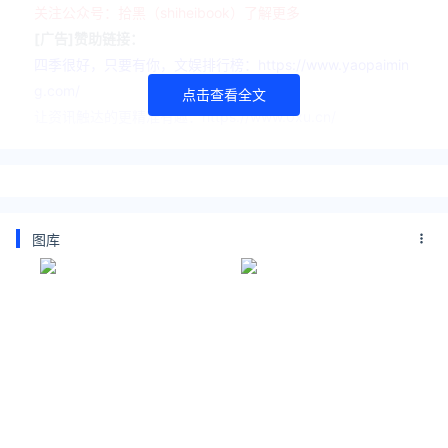
关注公众号：拾黑（shiheibook）了解更多
[广告]赞助链接：
四季很好，只要有你，文娱排行榜：https://www.yaopaimin
g.com/
点击查看全文
让资讯触达的更精准有趣：https://www.0xu.cn/
*文章为作者独立观点，不代表 爱尖刀 立场
本文由
秦可欣
发表，转载此文章须经作者同意，并请附上出
处( 爱尖刀 )及本页链接。
图库
原文链接 https://www.ijiandao.com/tech/soft/477095.html
微软Edge浏览器
微软
Edge
浏览器
Edge浏览器