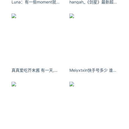
Luna：有一些moment就足够了#人间清醒
hangah_《剑星》最新超美COS！
真真爱吃芥末酱 有一天,你会突然明白,有些人一旦错过就不再
Meiyxtxin快手号多少 谁的名字曾伴在你心中，不知不觉间一年又一年牵挂