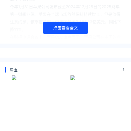
今年1月31日苹果公司发布截至2024年12月28日的2025财年
第一财季业绩。苹果在全球市场依然保持持续增长，但是值得
注意的是，
该季度苹果大中华区营收为185.13亿美元，同比下
点击查看全文
降11%。
在财报电话会议上，苹果CEO库克表示，苹果公司在中国的业
绩表现受到三个因素的影响。11.1% 的跌幅中，有一半原因是
由于“渠道库存”的变化，此外
AppleIntelligence尚未在该地
区推出也是重要影响因素
。
库克表示：“在2024年第4季度，已经推出AppleIntelligenc
图库
e 的市场中，iPhone16 系列的同比表现强于尚未推出AppleIn
telligence 的市场”。
当时库克还补充说，公司计划在4月份发布更多语言版本，包
括简体中文版本的AppleIntelligence。
今天，苹果官网正式官宣了4月份发布更多语言版本覆盖的语
言范围就包括简体中文版。
中国智能手机市场竞争加剧，小米、华为、vivo等本土品牌凭
借AI功能抢占市场份额，苹果面临销量下滑压力‌。中国消费者