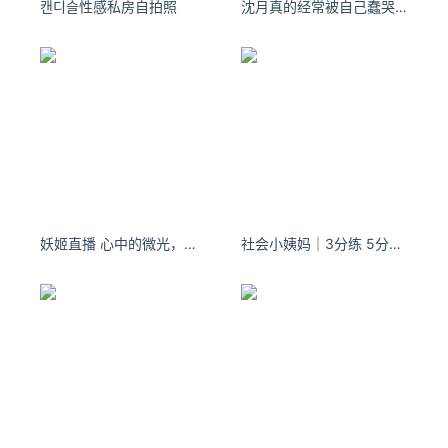
캔디슬性感私房自拍照
沈月真的经常被自己蠢哭，又舍不得揍自己。
对AI驱动的智能服务需求增长，意味着苹果需通过AppleIntelli
gence提升产品吸引力以维持市场地位‌。
苹果积极推进AppleIntelligence在中国落地，既是应对本土竞
争与销量压力的短期策略，也是布局AI生态、适应监管环境的
长期战略。
苹果公司19日发布了iPhone16家族的新成员iPhone16e，国
内市场4499元起售。iPhone16e采用了A18芯片，所以也支
持苹果智能。
在电商平台，iPhone16e售价叠加国补及以旧换新等补贴后，
妖姬直播 心中的微光，是梦想出发的地方。
社会小姨妈｜3分练 5分吃 还有2分看心情 - 小红书
到手价最高只要3699元。这个价位如果是一款AI手机，那还
是很能打的了。
趁机助推iPhone16e销量，这也许也是苹果着急AppleIntellig
ence简体中文版落地的原因之一。
与阿里达成合作，DeepSeek引新变局
就在上周，Apple智能落地中国有了实质性进展。
在阿联酋迪拜2月13日举办的WorldGovernmentsSummit202
5峰会上，阿里巴巴联合创始人、董事局主席蔡崇信回应阿里