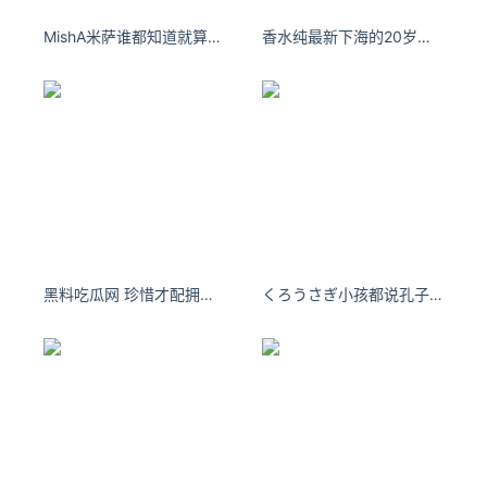
MishA米萨谁都知道就算每天的生活单调又乏味。
香水纯最新下海的20岁女优
黑料吃瓜网 珍惜才配拥有。
くろうさぎ小孩都说孔子是个可怕的人，因为孔子见两小儿便日。