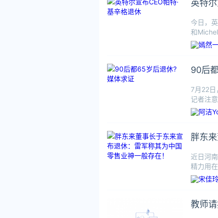
英特尔
今日，英特
和Miche
90后
7月22
记者注意
胖东来
近日河南
精力用在
一些服务
教师请