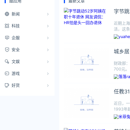
酷应用
最新文章
字节跳
新闻
近期上海
科技
活，这条
间历经多
企服
安全
城乡居
文娱
财政部：
700元
游戏
好货
任教3
近日，一
1993
学院以