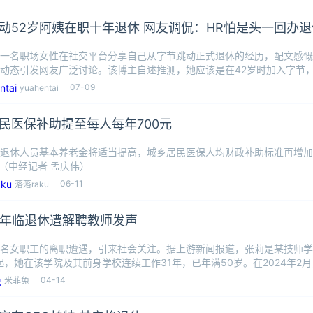
动52岁阿姨在职十年退休 网友调侃：HR怕是头一回办退
一名职场女性在社交平台分享自己从字节跳动正式退休的经历，配文感慨
动态引发网友广泛讨论。该博主自述推测，她应该是在42岁时加入字节
次业务架
07-09
yuahentai
民医保补助提至每人每年700元
退休人员基本养老金将适当提高，城乡居民医保人均财政补助标准再增加
。（中经记者 孟庆伟）
06-11
落落raku
1年临退休遭解聘教师发声
名女职工的离职遭遇，引来社会关注。据上游新闻报道，张莉是某技师学
年起，她在该学院及其前身学校连续工作31年，已年满50岁。在2024年2
04-14
米菲兔