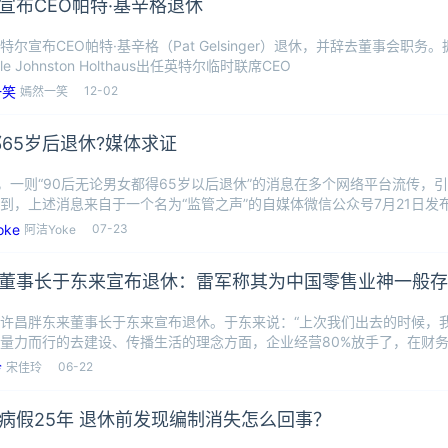
宣布CEO帕特·基辛格退休
尔宣布CEO帕特·基辛格（Pat Gelsinger）退休，并辞去董事会职务。据了解
lle Johnston Holthaus出任英特尔临时联席CEO
12-02
嫣然一笑
都65岁后退休?媒体求证
日，一则“90后无论男女都得65岁以后退休”的消息在多个网络平台流传，
到，上述消息来自于一个名为“监管之声”的自媒体微信公众号7月21日发布
07-23
阿洁Yoke
董事长于东来宣布退休：雷军称其为中国零售业神一般存
许昌胖东来董事长于东来宣布退休。于东来说：“上次我们出去的时候，
量力而行的去建设、传播生活的理念方面，企业经营80%放手了，在财
，在大的
06-22
宋佳玲
病假25年 退休前发现编制消失怎么回事？