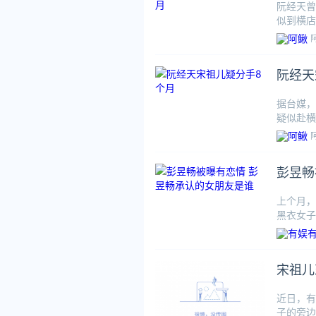
阮经天曾
似到横店
宋祖儿的
阮经天
据台媒，
疑似赴横
情，宋祖
彭昱畅
上个月，
黑衣女子
的的女朋
宋祖儿
近日，有
子的旁边