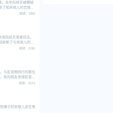
恋情。去年阮经天被曝疑
断了和宋祖儿的恋情，
阅读：1892
去年底阮经天曾被目击，
经斩断了与宋祖儿的恋
阅读：2180
，与彭昱畅同行的那位
，有的网友觉得彭昱畅
阅读：3213
色帽子的宋祖儿走在男