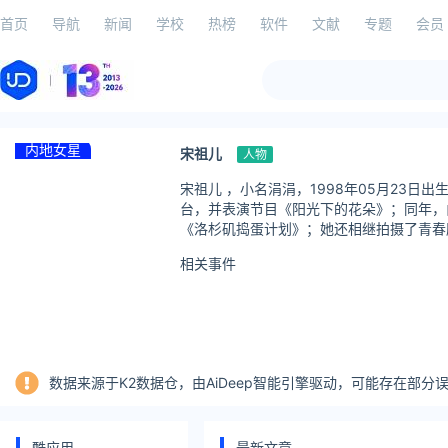
首页
导航
新闻
学校
热榜
软件
文献
专题
会员
内地女星
宋祖儿
人物
宋祖儿 ，小名涓涓，1998年05月23日
台，并表演节目《阳光下的花朵》；同年，由
《洛杉矶捣蛋计划》；她还相继拍摄了青春励
相关事件
数据来源于K2数据仓，由AiDeep智能引擎驱动，可能存在部
酷应用
最新文章