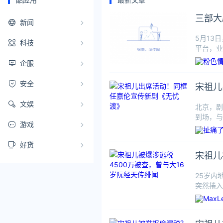
三部大
新闻
5月13
科技
平台，业
企服
安全
宋祖儿
文娱
北京，剧
到场，与
游戏
（任嘉伦
好货
宋祖儿
25岁内
突然捲入
儿已被带