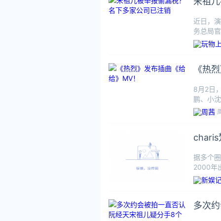
宋祖儿
近日，演
务总局官
家企业，
《热烈
8月2日
鹏、小沈
治、杨小
cha
据多个圈
2000
脸闺
多次约