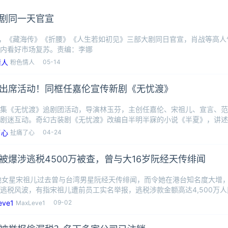
剧同一天官宣
日，《藏海传》《折腰》《人生若如初见》三部大剧同日官宣，肖战等高
内看好市场复苏。责编：李娜
05-14
粉色情人
出席活动！同框任嘉伦宣传新剧《无忧渡》
集《无忧渡》追剧团活动，导演林玉芬，主创任嘉伦、宋祖儿、宣言、范
剧迷互动。奇幻古装剧《无忧渡》改编自半明半寐的小说《半夏》，讲述
 饰）与少
04-24
扯痛了心
被爆涉逃税4500万被查，曾与大16岁阮经天传绯闻
地女星宋祖儿过去曾与台湾男星阮经天传绯闻，而令她在港台知名度大增，
逃税风波，有指宋祖儿遭前员工实名举报，逃税涉款金额高达4,500万
走
09-02
MaxLeve1