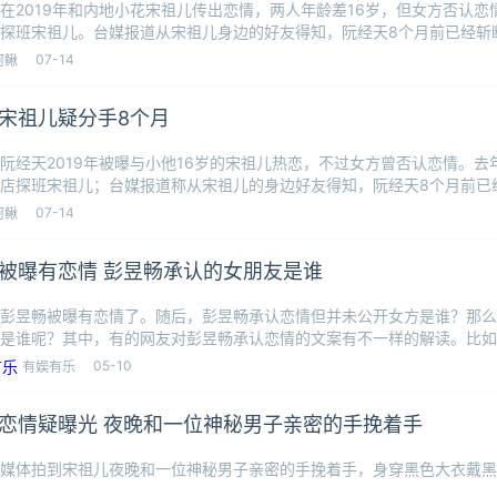
在2019年和内地小花宋祖儿传出恋情，两人年龄差16岁，但女方否认
探班宋祖儿。台媒报道从宋祖儿身边的好友得知，阮经天8个月前已经斩
团队
07-14
阿鳅
宋祖儿疑分手8个月
阮经天2019年被曝与小他16岁的宋祖儿热恋，不过女方曾否认恋情。
店探班宋祖儿；台媒报道称从宋祖儿的身边好友得知，阮经天8个月前已
儿的
07-14
阿鳅
被曝有恋情 彭昱畅承认的女朋友是谁
彭昱畅被曝有恋情了。随后，彭昱畅承认恋情但并未公开女方是谁？那么
是谁呢？其中，有的网友对彭昱畅承认恋情的文案有不一样的解读。比如
友是圈外
05-10
有娱有乐
恋情疑曝光 夜晚和一位神秘男子亲密的手挽着手
媒体拍到宋祖儿夜晚和一位神秘男子亲密的手挽着手，身穿黑色大衣戴黑