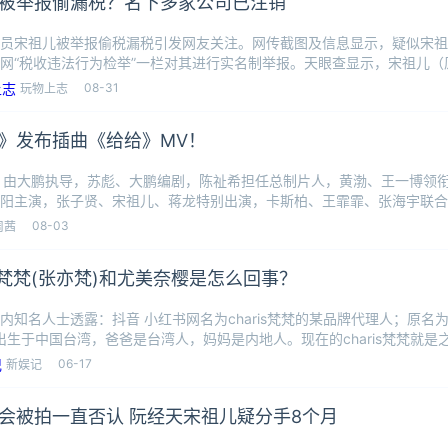
被举报偷漏税？名下多家公司已注销
员宋祖儿被举报偷税漏税引发网友关注。网传截图及信息显示，疑似宋祖
网“税收违法行为检举”一栏对其进行实名制举报。天眼查显示，宋祖儿（
其中，
08-31
玩物上志
》发布插曲《给给》MV！
，由大鹏执导，苏彪、大鹏编剧，陈祉希担任总制片人，黄渤、王一博领
阳主演，张子贤、宋祖儿、蒋龙特别出演，卡斯柏、王霏霏、张海宇联合
建、周森
08-03
周茜
ris梵梵(张亦梵)和尤美奈樱是怎么回事？
内知名人士透露：抖音 小红书网名为charis梵梵的某品牌代理人；原名
年出生于中国台湾，爸爸是台湾人，妈妈是内地人。现在的charis梵梵就
06-17
新娱记
会被拍一直否认 阮经天宋祖儿疑分手8个月