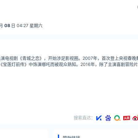
月
08
日 04:27 星期六
，出演电视剧《青城之恋》，开始涉足影视圈。2007年，首次登上央视春晚
《宝莲灯前传》中饰演哪吒而被观众熟知。2016年，除了主演喜剧冒险片
搜索直达：
赞助链接