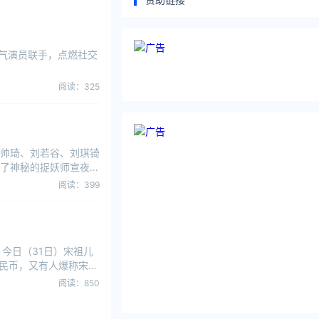
人气演员联手，点燃社交
阅读：325
帅琦、刘若谷、刘琪锜
了神秘的捉妖师宣夜
阅读：399
今日（31日）宋祖儿
人民币，又有人爆称宋祖
阅读：850