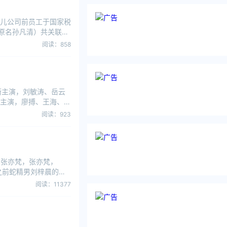
儿公司前员工于国家税
原名孙凡清）共关联4
阅读：858
衔主演，刘敏涛、岳云
主演，廖搏、王海、乔
阅读：923
为张亦梵，张亦梵，
是之前蛇精男刘梓晨的贴
阅读：11377