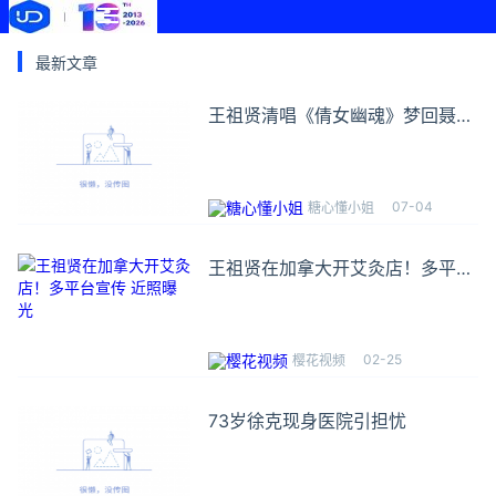
最新文章
王祖贤清唱《倩女幽魂》梦回聂小
倩
07-04
糖心懂小姐
王祖贤在加拿大开艾灸店！多平台
宣传 近照曝光
02-25
樱花视频
73岁徐克现身医院引担忧