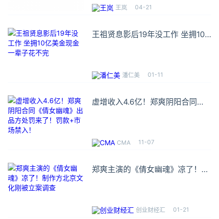
04-21
王岚
王祖贤息影后19年没工作 坐拥10
亿美金现金一辈子花不完
01-11
潘仁美
虚增收入4.6亿！郑爽阴阳合同
《倩女幽魂》出品方处罚来了！罚
款+市场禁入！
11-07
CMA
郑爽主演的《倩女幽魂》凉了！制
作方北京文化刚被立案调查
01-21
创业财经汇