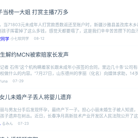
子当榜一大姐 打赏主播7万多
日，当71803元未成年人打赏款悉数返还至账户时，新疆沙雅县盖孜库木
到孩子挥霍掉了这么多钱，感觉天都要塌了，这是我们辛辛苦苦攒下的血
他
08-12
小七软同学
女生解约MCN被索赔家长发声
记者 石伟“这个机构瞒着家长跟未成年小孩签的合同，里边几十条‘公司有
权做什么的内容。”7月27日，山东德州的李丽（化名）向媒体求助，14
07-29
Yuna
女儿未婚产子丢人将婴儿遗弃
丽与男友分手后发现怀孕，最终产下一子。担心小丽未婚生子被人知道，
孩子遗弃在树丛。近日，长春净月高新技术产业开发区人民法院公开了这
审理查明，
07-23
るみん