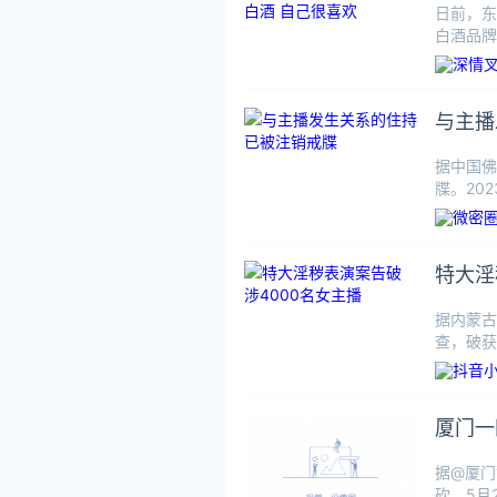
日前，东
白酒品牌
言论，误
与主播
据中国佛
牒。20
期，我会
特大淫
据内蒙古
查，破获
名，涉案
厦门一
据@厦门
砍。5月