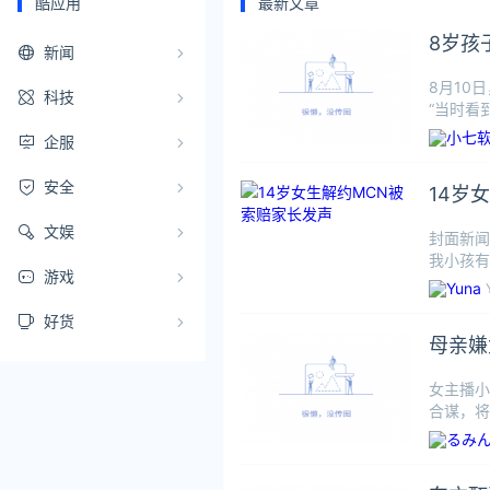
酷应用
最新文章
8岁孩
新闻
8月10
科技
“当时看
助！没有
企服
安全
14岁
文娱
封面新闻
我小孩有
游戏
家MCN
好货
母亲嫌
女主播小
合谋，将
书。法院