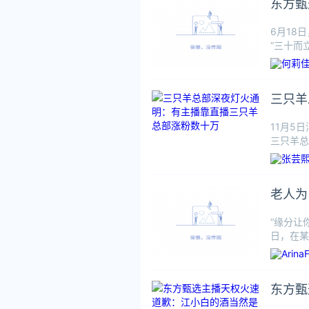
东方甄
6月18
“三十而
公开资料
三只羊
11月5
三只羊总
负面新闻
老人为
“缘分让
日，在某
情开导一
东方甄