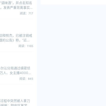
调味酒”，并点名知名
，发表严重背离事实的
阅读：717
侣释照杰，已被注销戒
牒的公告》称，“近
阅读：1165
科尔沁分局通过缜密侦
人、女主播4000
阅读：845
的过程中突然被人拿刀
所接报：翔安区某学院