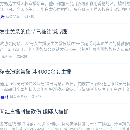
方甄选主播天权直播翻车，他声称加入食用酒精和食用香精的酒，被叫做“
江小白。今天下午，江小白发布声明称，东方甄选主播天权在带货过程中
导消费
08-10
深情叉喔
发生关系的住持已被注销戒牒
教协会网站，因“与女主播发生关系被敲诈”一事而受到舆论关注的佛教僧
23年12月26日，中国佛教协会网站发布《关于注销释照杰佛教教职人员戒
收
02-26
微密圈
秽表演案告破 涉4000名女主播
通辽市公安局微信公众号13日消息，近日，内蒙古自治区通辽市公安局
一起辐射全国的特大网络组织淫秽表演案，涉黄APP涉及注册用户达十余万
资金流
01-13
抖音小慕林
网红直播时被砍伤 嫌疑人被抓
警方在线 微博消息，5月23日晚，有网友爆料厦门一名主播在户外直播
24日，厦门市公安局通报，5月23日20时46分，厦门市公安局新店派出