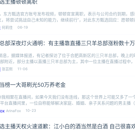
选主播顿顿离职
日，东方甄选官方账号发布视频，顿顿官宣离职，表示与公司合约到期，
立，将尝试挑战自己未知的能力，继续前行”，对此东方甄选回应：愿顿顿
显示
06-19
何莉佳
总部深夜灯火通明：有主播靠直播三只羊总部涨粉数十万
日消息，据媒体报道，有记者探访了位于合肥高新区的三只羊总部，晚上的
部附近，部分主播以直播三只羊总部为主，其中一位主播在直播过程中，
进行澄
11-06
张芸熙
当榜一大哥刷光50万养老金
你我相聚在直播间，如果今天我们没有连线，那这个世界上可能又多了一个
平台直播间里，一位自称能够解决家庭、婚姻、亲子关系问题的男主播（
位连线
10-23
ArinaFox
选主播天权火速道歉：江小白的酒当然是白酒 自己很喜