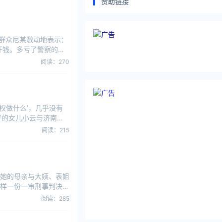
赞助链接
乡群众尼某激动地表示：
汗钱。多亏了警察的帮
阅读：270
权做什么’，几乎没有
岁的女儿小云与济南一
阅读：215
她的母亲与大姨、表姐
样一份一审刑事判决
阅读：285