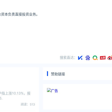
金资本负责直接投资业务。
搜索直达：
赞助链接
上涨10.13%，报
.
阅读：513