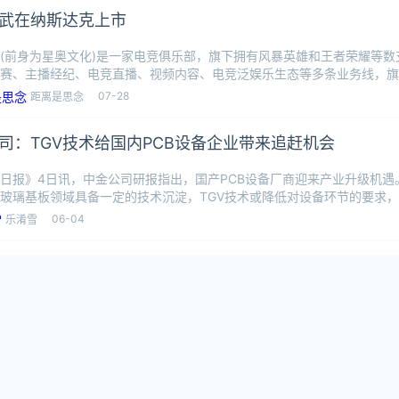
武在纳斯达克上市
(前身为星奥文化)是一家电竞俱乐部，旗下拥有风暴英雄和王者荣耀等数
赛、主播经纪、电竞直播、视频内容、电竞泛娱乐生态等多条业务线，旗下Etern
07-28
距离是思念
司：TGV技术给国内PCB设备企业带来追赶机会
日报》4日讯，中金公司研报指出，国产PCB设备厂商迎来产业升级机遇
玻璃基板领域具备一定的技术沉淀，TGV技术或降低对设备环节的要求，
追
06-04
乐淆雪