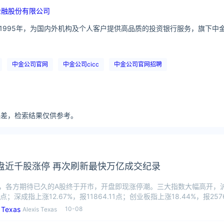
金融股份有限公司
1995年，为国内外机构及个人客户提供高品质的投资银行服务，旗下中
中金公司官网
中金公司cicc
中金公司官网招聘
分误差，检索结果仅供参考。
盘近千股涨停 再次刷新最快万亿成交纪录
日，各方期待已久的A股终于开市，开盘即现涨停潮。三大指数大幅高开，沪指
40点；深成指上涨12.67%，报11864.11点；创业板指上涨18.44%，报2576
10-08
Alexis Texas