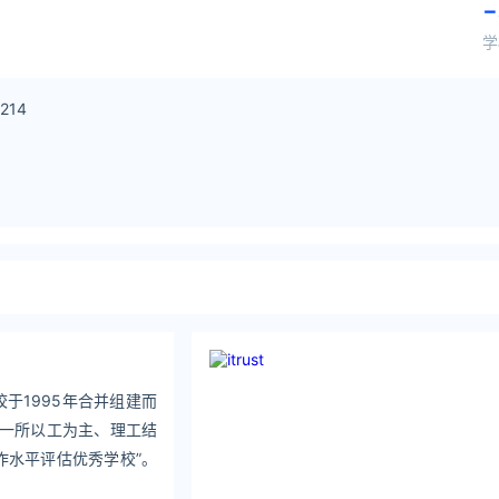
-
学
214
于1995年合并组建而
为一所以工为主、理工结
作水平评估优秀学校”。