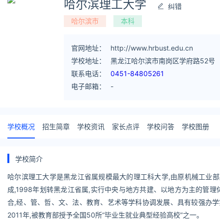
哈尔滨理工大学
纠错
哈尔滨市
本科
官网地址：
http://www.hrbust.edu.cn
学校地址：
黑龙江哈尔滨市南岗区学府路52号
联系电话：
0451-84805261
电子邮箱：
-
学校概况
招生简章
学校资讯
家长点评
学校问答
学校图册
学校简介
哈尔滨理工大学是黑龙江省属规模最大的理工科大学,由原机械工业部
成,1998年划转黑龙江省属,实行中央与地方共建、以地方为主的管
合,经、管、哲、文、法、教育、艺术等学科协调发展、具有较强办学实
2011年,被教育部授予全国50所“毕业生就业典型经验高校”之一。