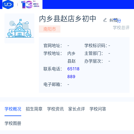
-
内乡县赵店乡初中
纠错
分
学校总评
南阳市
官网地址：
-
学校标识码：
-
学校地址：
内乡
主管部门：
-
县赵
办学层次：
-
联系电话：
店乡
65118
街南
889
电子邮箱：
-
学校概况
招生简章
学校资讯
家长点评
学校问答
学校图册