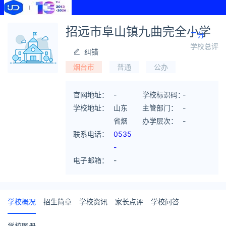
-
招远市阜山镇九曲完全小学
分
学校总评
纠错
烟台市
普通
公办
官网地址：
-
学校标识码：
-
学校地址：
山东
主管部门：
-
省烟
办学层次：
-
联系电话：
台市
0535
招远
-
电子邮箱：
市阜
8353
-
山镇
007
九曲
村
学校概况
招生简章
学校资讯
家长点评
学校问答
学校图册