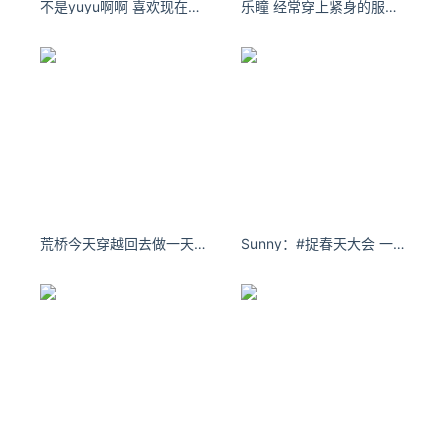
不是yuyu啊啊 喜欢现在的生活～ ​​​​
乐瞳 经常穿上紧身的服装，不经意展现女性的迷人曲线。
荒桥今天穿越回去做一天小师妹吧～#写真 #摄影 #古风 #穿越
Sunny：#捉春天大会 一天双更 谁懂啊