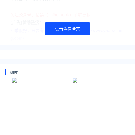
关注公众号：拾黑（shiheibook）了解更多
[广告]赞助链接：
点击查看全文
四季很好，只要有你，文娱排行榜：https://www.yaopaimin
g.com/
让资讯触达的更精准有趣：https://www.0xu.cn/
*文章为作者独立观点，不代表 爱尖刀 立场
本文由
管明美
发表，转载此文章须经作者同意，并请附上出
图库
处( 爱尖刀 )及本页链接。
原文链接 https://www.ijiandao.com/safe/it/477863.html
ChatGPT
Crawler
HTTP
DDOS
安全客