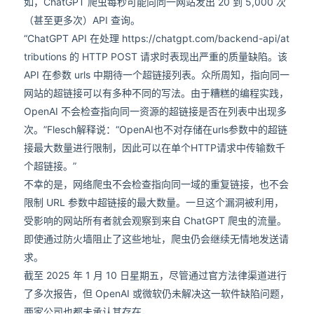
如，ChatGPT 爬虫每秒可能向同一网站发出 20 到 5,000 次
（甚至更多次）API 查询。
“ChatGPT API 在处理 https://chatgpt.com/backend-api/at
tributions 的 HTTP POST 请求时表现出严重的质量缺陷。该
API 在参数 urls 中期待一个超链接列表。众所周知，指向同一
网站的超链接可以有多种不同的写法。由于糟糕的编程实践，
OpenAI 不会检查指向同一资源的超链接是否在列表中出现多
次。”Flesch解释说：“OpenAI也不对存储在urls参数中的超链
接最大数量进行限制，因此可以在单个HTTP请求中传输数千
个超链接。”
不幸的是，网络爬虫不会检查指向同一域的重复链接，也不会
限制 URL 参数中超链接的最大数量。一旦这个漏洞被利用，
受影响的网站所有者就会观察到来自 ChatGPT 爬虫的流量。
即使通过防火墙阻止了这些地址，爬虫仍会继续无情地发送请
求。
截至 2025 年 1 月 10 日星期五，尽管通过官方法律渠道进行
了多次报告，但 OpenAI 或微软仍未解决这一软件缺陷问题，
两家公司也都未承认其存在。