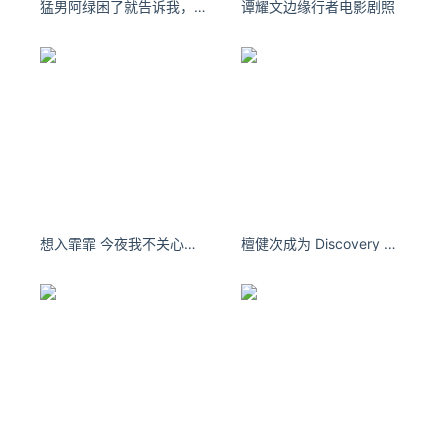
猛男阿绿困了就告诉我，想睡就睡，我们又不是没有明天的人。
谭耀文边缘行者电影剧照
维护系统的健康状态和稳定运行是网络安全的重要组成部分。
定期监控可以帮助我们及早发现问题，减少潜在的安全隐患。
运维团队可以设定定时任务，使用httpstat定期检查关键服务
的可用性和响应时间，确保系统始终处于最佳状态，并及时修
复故障。
下载链接
https://github.com/reorx/httpstat
关注公众号：拾黑（shiheibook）了解更多
[广告]赞助链接：
四季很好，只要有你，文娱排行榜：https://www.yaopaimin
想入霏霏 今夜我不关心人类，我只想你。
檀健次成为 Discovery 全球品牌代言人 | SocialBeta
g.com/
让资讯触达的更精准有趣：https://www.0xu.cn/
*文章为作者独立观点，不代表 爱尖刀 立场
本文由
thelittlejuicer
发表，转载此文章须经作者同意，并请
附上出处( 爱尖刀 )及本页链接。
原文链接 https://www.ijiandao.com/safe/it/476769.html