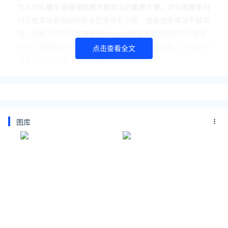
TLS/SSL握手是确保数据传输安全的重要步骤。过长的握手时
间可能意味着网站的安全配置存在问题，或者加密算法不够高
效。运维人员可以定期使用httpstat检查关键服务的TLS握手
时间，确保服务的安全性和可靠性。如果发现异常，可以及时
点击查看全文
调整服务器配置，提升安全防护等级。
3、灵活的HTTP方法与自定义请求头：
不同的HTTP方法（如GET、POST、PUT等）和请求头对于
服务器处理请求的方式有着重要影响。能够灵活设置这些选
项，有助于模拟不同的客户端行为。在进行红蓝对抗演练时，
图库
攻防双方都可以利用这个特性来测试目标系统的防御能力，比
如尝试发送各种格式的请求，以评估其漏洞。
4、代理支持：
在某些情况下，例如公司内网或特定的安全环境，直接访问外
部资源可能受到限制。通过代理进行请求则成为一种必要的解
决方案。在进行安全渗透测试时，通常需要通过代理来遮掩真
实IP地址，httpstat的代理支持使得这种操作更加便捷。
5、定期服务器状态监控：