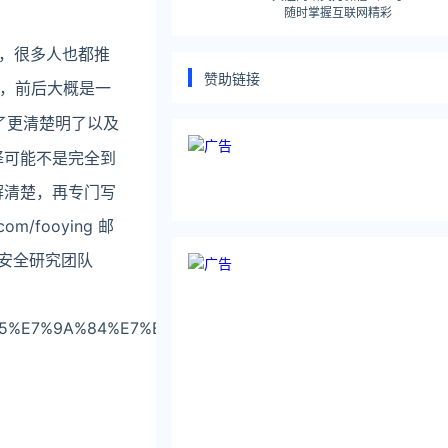
随时掌握互联网精彩
真心不错，很多人也都推
赞助链接
，前后大概是一
了更清楚明了以及
译可能不是完全到
解清楚，再专门写
om/fooying 邮
道创宇安全研究团队
80%85%E7%9A%84%E7%BB%88%E6%9E%81xss%E9%98%B