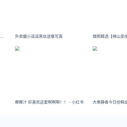
hyunah__95 ​​​人类最大的弱点，便是自命不凡的幻想
外卖媛小逗逗黑丝送餐写真
椰椰汁 好喜欢这套啊啊啊！！ - 小红书
大串静香今日份韩女