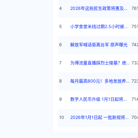
4
2026年这些民生政策将惠及百姓
76
5
小学食堂米线过期2.5小时被罚5万
75
6
解放军喊话驱离台军 原声曝光
74
7
为博流量直播踩烈士陵墓？绝不姑息
73
8
每月最高800元！多地发放养老消费券
72
9
数字人民币升级 1月1日起将计付利息
71
10
2026年1月1日起 一批新规将施行
70