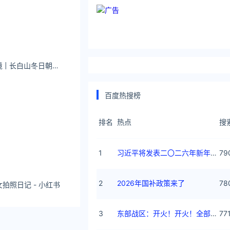
微照精选【神山圣境 | 长白山冬日朝圣全指南】
百度热搜榜
排名
热点
搜
1
习近平将发表二〇二六年新年贺词
79
2
2026年国补政策来了
78
拍照日记 - 小红书
3
东部战区：开火！开火！全部命中！
77