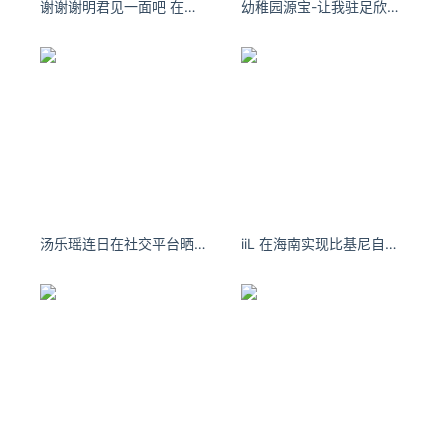
谢谢谢明君见一面吧 在黄昏与日落之前
幼稚园源宝-让我驻足欣赏的永远是待我的细节
汤乐瑶连日在社交平台晒泳衣辣照，网民都纷纷“把持不住”
iiL 在海南实现比基尼自由，分界洲岛水真的好清