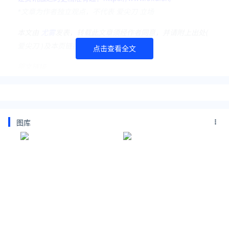
*文章为作者独立观点，不代表 爱尖刀 立场
本文由
尤雾
发表，转载此文章须经作者同意，并请附上出处(
爱尖刀 )及本页链接。
点击查看全文
原文链接
https://www.ijiandao.com/news/hot/488695.html
游民星空
张国伟
图库