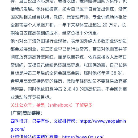
择，直白说出内心想法，我得吃饭，我得维持团队的运作，包
括我的发展。他详细披露，如今自己属于自费复出训练，没有
国家队相关经费扶持，教练、康复理疗师、专业训练场地租赁
全部需要个人承担开销，一年下来整体支出超过 20 万元，长
期独自支撑高额训练成本，经济负担十分沉重。
他也对比了海外田径行业现状，表示国外绝大多数职业运动员
都会发展副业，第二职业早已是行业常态，带货对他而言并非
彻底放弃跳高转型网红，而是以商养练，依靠直播收入反哺日
常训练，支撑自己继续追逐跳高梦想。张国伟透露，自己长远
目标是冲击三年后的全运会跳高金牌，届时他将年满 38 岁，
希望用高龄坚持追梦的经历，激励年轻运动员不要轻易放弃赛
场道路，同时他依旧想冲击 2 米 40 的跳高纪录，不会因为商
业活动放弃竞技目标。
关注公众号：拾黑（shiheibook）了解更多
[广告]赞助链接：
四季很好，只要有你，文娱排行榜：https://www.yaopaimin
g.com/
让资讯触达的更精准有趣：https://www.0xu.cn/