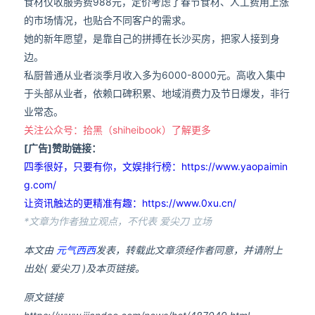
食材仅收服务费988元，定价考虑了春节食材、人工费用上涨
的市场情况，也贴合不同客户的需求。
她的新年愿望，是靠自己的拼搏在长沙买房，把家人接到身
边。
私厨普通从业者淡季月收入多为6000-8000元。高收入集中
于头部从业者，依赖口碑积累、地域消费力及节日爆发，非行
业常态。
关注公众号：拾黑（shiheibook）了解更多
[广告]赞助链接：
四季很好，只要有你，文娱排行榜：https://www.yaopaimin
g.com/
让资讯触达的更精准有趣：https://www.0xu.cn/
*文章为作者独立观点，不代表 爱尖刀 立场
本文由
元气西西
发表，转载此文章须经作者同意，并请附上
出处( 爱尖刀 )及本页链接。
原文链接