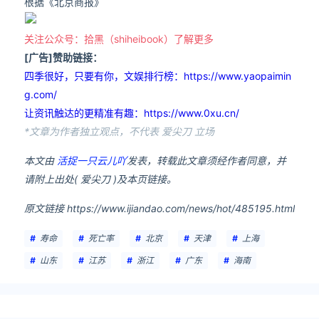
根据《北京商报》
关注公众号：拾黑（shiheibook）了解更多
[广告]赞助链接：
四季很好，只要有你，文娱排行榜：https://www.yaopaimin
g.com/
让资讯触达的更精准有趣：https://www.0xu.cn/
*文章为作者独立观点，不代表 爱尖刀 立场
本文由
活捉一只云儿吖
发表，转载此文章须经作者同意，并
请附上出处( 爱尖刀 )及本页链接。
原文链接 https://www.ijiandao.com/news/hot/485195.html
寿命
死亡率
北京
天津
上海
山东
江苏
浙江
广东
海南