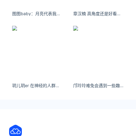
图图baby：月亮代表我的心。#纯欲天花板
章汉楠 高角度还是好看嗷 ​​​这个特效好好看啊！！ ​​​
玥儿玥er 在神经的人群里呆久了，我发现我正常了
邝玲玲难免会遇到一些趣事和八卦。