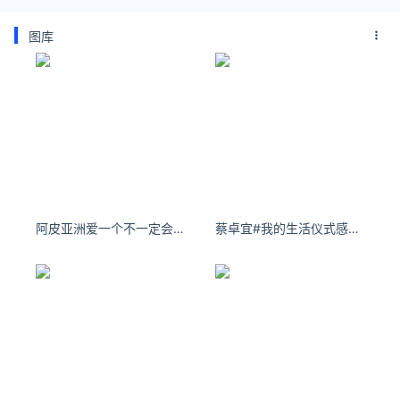
图库
阿皮亚洲爱一个不一定会拥有，拥有一个人就一定要好好去爱他。
蔡卓宜#我的生活仪式感# 抓住换季的尾巴，再穿一次背心去拥抱夏天吧