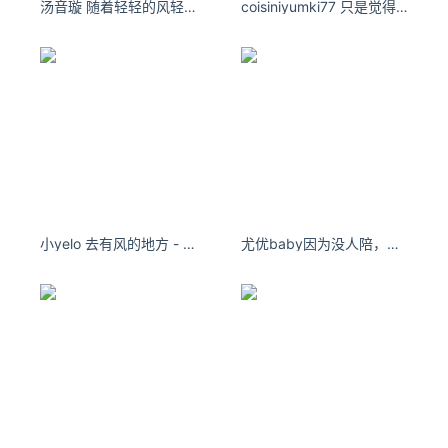
汤音璇 随着轻轻的风轻轻的飘，经历的伤都不感觉疼。
coisiniyumki77 只是觉得这种时刻应该你站在我身边～
“冤大头”。许多消费者发现，在中国平台上看到的韩国医美推
广价格，比当地贵出不少。长春市民小闫因工作原因经常往返
韩国，她告诉记者，一些医美机构对韩国客人和中国客人给出
的价格不同，一些中介地陪还会收取回扣。
一家名为“一站式韩国整形”的淘宝网店推出的1000元整形套
餐，首付400元，包括接送机、翻译陪同、术后陪护等，手术
费用另算。丁汀 摄
——安全黑洞：美丽背后暗藏风险
吉林大学第二医院皮肤科主治医师单百卉说，医美本身存在风
险，常见的玻尿酸填充、水光针、瘦脸针等项目，一旦操作不
小yelo 去有风的地方 - 小红书
尤优baby因为没人陪，所以在这里看着别人的心里话。
当，极有可能引发局部感染、肌肉僵硬等严重并发症。“比较
常见的是注射肉毒素等针剂类产品后面部出现肉芽肿，难以根
治，会对患者的心理产生很大影响。”单百卉表示，不少韩国
医美机构推出“睡眠麻醉”服务，号称在睡眠中就可无痛变美，
实际是通过静脉注射麻醉剂让顾客在全麻的情况下做项目，具
有相当高的风险；有的宣传视频里称在韩国做吸脂丰胸手术后
第二天就能去吃烤章鱼，这是绝对的虚假宣传，实际情况是疼