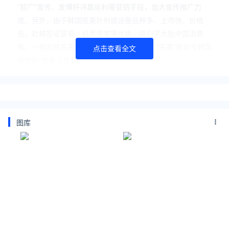
“软广”宣传、发博好评赢返利等营销手段，加大宣传推广力
度。另外，由于韩国医美针剂或设备品种多、上市快、价格
低，赴韩签证容易、机票便宜等优势，吸引了大批中国消费
者。一些赴韩医美的消费者称，“剪发”“化妆”“医美”是如今韩国
点击查看全文
旅游的“变美三件套”。
光鲜背后暗藏消费陷阱和风险
——价格迷局：从“地板”到“天花板”
小曲经过严格挑选，最终选定了一家医美机构。小曲原本是奔
着该店公众号上不到2000元的“美版超声刀第二代”去的，不
图库
想到店后价格变成了5000多元。“面诊师告诉我公众号上的价
格是100发的费用，而一般人需要打到300发以上才有效果。”
小曲说。最后，在面诊师的介绍下，她选择了400发超声刀和
丽珠兰等项目，共花费1.2万多元。
半月谈记者了解到，像这样的例子在韩国医美机构里并不罕
见。由于跨境医疗面临语言不通、取证困难等诸多难题，大多
数消费者只能吃哑巴亏，乖乖掏钱。
不仅如此，中韩之间存在的信息差，也让不少中国消费者成了