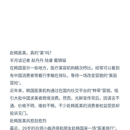
赴韩医美，真的“美”吗？
半月谈记者 赵丹丹 陆睿 戴锦镕
在韩国首尔一些地方，医疗美容机构鳞次栉比。经常可以看到
有中国消费者带着行李箱在排队，等待一场改变容貌的“美丽
冒险”。
近年来，韩国医美机构通过在国内社交平台的“种草”营销，吸
引大批中国求美者跨境消费。然而，光鲜宣传背后，因语言不
通、价格不明、维权不畅，不少赴韩医美的消费者权益受损却
投诉无门。
赴韩医美风愈刮愈烈
最近，29岁的白领小曲选择和朋友赴韩国来一场“医美旅行”。