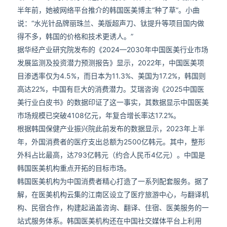
半年前，她被网络平台推介的韩国医美博主“种了草”。小曲
说：“水光针品牌丽珠兰、美版超声刀、钛提升等项目国内做
得不多，韩国的价格和技术更诱人。”
据华经产业研究院发布的《2024—2030年中国医美行业市场
发展监测及投资潜力预测报告》显示，2022年，中国医美项
目渗透率仅为4.5%，而日本为11.3%、美国为17.2%，韩国则
高达22%，中国有巨大的消费潜力。艾瑞咨询《2025中国医
美行业白皮书》的数据印证了这一事实，其数据显示中国医美
市场规模已突破4108亿元，年复合增长率达17.2%。
根据韩国保健产业振兴院此前发布的数据显示，2023年上半
年，外国消费者的医疗支出总额为2500亿韩元。其中，整形
外科占比最高，达793亿韩元（约合人民币4亿元）。中国是
韩国医美机构重点开拓的目标市场。
韩国医美机构为中国消费者精心打造了一系列配套服务。据了
解，在医美机构云集的江南区设立了医疗旅游中心，与翻译机
构、民宿合作，构建起涵盖咨询、翻译、住宿、医美服务的一
站式服务体系。韩国医美机构还在中国社交媒体平台上利用