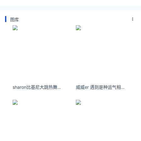
图库
sharon比基尼大跳热舞，弯腰靠近镜头网全暴动
威威er 遇到是种运气相爱是种魔力