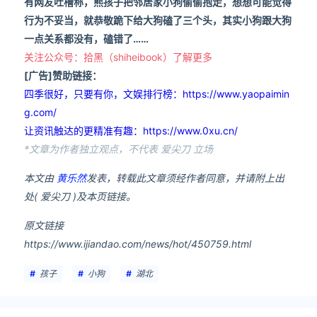
有网友吐槽称，熊孩子把邻居家小狗偷偷抱走，想想可能觉得
行为不妥当，就恭敬跪下给大狗磕了三个头，其实小狗跟大狗
一点关系都没有，磕错了……
关注公众号：拾黑（shiheibook）了解更多
[广告]赞助链接：
四季很好，只要有你，文娱排行榜：https://www.yaopaimin
g.com/
让资讯触达的更精准有趣：https://www.0xu.cn/
*文章为作者独立观点，不代表 爱尖刀 立场
本文由
黄乐然
发表，转载此文章须经作者同意，并请附上出
处( 爱尖刀 )及本页链接。
原文链接
https://www.ijiandao.com/news/hot/450759.html
孩子
小狗
湖北