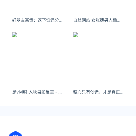
好朋友富贵：这下谁还分得清是闺蜜还是小妈啊……
白丝网站 女张腿男人桶羞羞漫画 我不需要任何人的关心，我是无敌的。
是vivi呀 入秋易如反掌 - 小红书
糖心只有创造，才是真正的享受，只有拚搏，才是充实的生活。