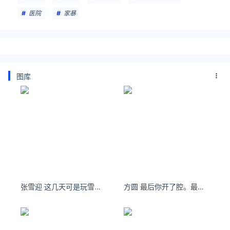
医院
家暴
图库
张雪迎 这几天可是玩雪玩够了❄️记录三月的两场大雪[心] ​​​​
方圆 最后你开了腔。最终我却死亡