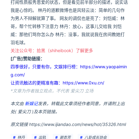
打闹性质般秀恩爱的状态，但是看见前半部分的描述，说实话
我是心惊的。 林丹的道歉微博也是风轻云淡：简单的几句作
为男人不辩解就算了事。 网友的调侃也是亮了：刘恺威：林
哥，帮个忙转移下注意力 林丹：放心，这事儿交给我 刘恺
威：那他们骂你怎么办 林丹：没事，我就说我在房间教她打
羽毛球。
关注公众号：拾黑（shiheibook）了解更多
[广告]赞助链接：
四季很好，只要有你，文娱排行榜：https://www.yaopaimin
g.com/
让资讯触达的更精准有趣：https://www.0xu.cn/
*文章为作者独立观点，不代表 爱尖刀 立场
本文由
新娱记
发表，转载此文章须经作者同意，并请附上出
处( 爱尖刀 )及本页链接。
原文链接 https://www.ijiandao.com/news/hot/35326.html
林丹
出轨
谢杏芳
八卦成长协会