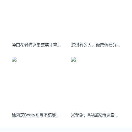
冲田花老师这里荒芜寸草不生，后来你来这走了一遭
舒淇有的人，你帮他七分，他反倒觉得你欠他三分。
徐莉芝Booty别等不该等的人，别伤不该伤的心，做最快乐的自己。
米菲兔：#AI居家清透自拍 #抖音ai创作