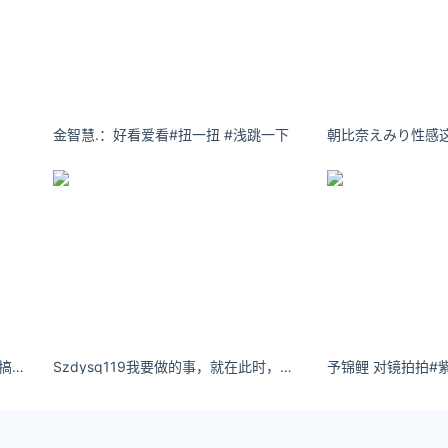
金智慧.：好看爱看#扭一扭 #浅跳一下
青春有你2 Lisa 给你一个啾咪 爱你 搞怪 逗SOOGIF
Szdysq119我要做的事，就在此时，就在此刻，就在此地，就在此生