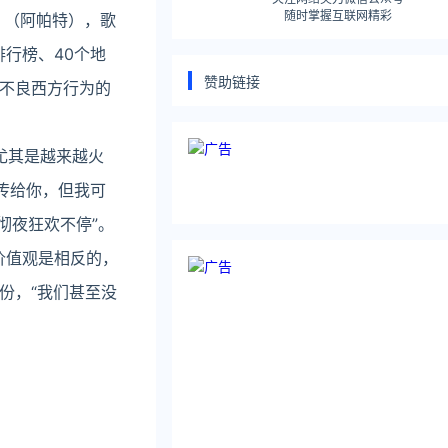
随时掌握互联网精彩
T.〉（阿帕特），歌
排行榜、40个地
赞助链接
播不良西方行为的
要，尤其是越来越火
传给你，但我可
彻夜狂欢不停”。
价值观是相反的，
份，“我们甚至没