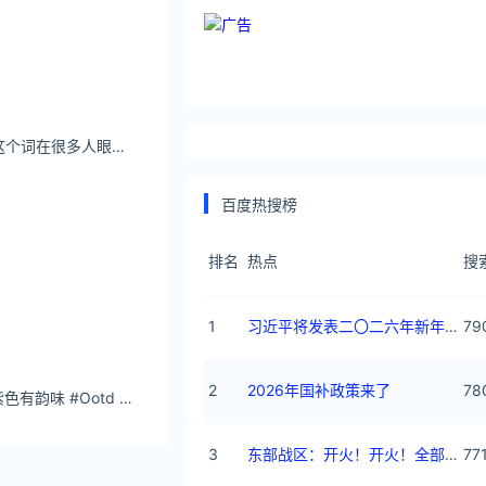
朝比奈えみり性感这个词在很多人眼中可能带有贬义
百度热搜榜
排名
热点
搜
1
习近平将发表二〇二六年新年贺词
79
2
2026年国补政策来了
78
予锦鲤 对镜拍拍#紫色有韵味 #Ootd #对镜拍 - 小红书
3
东部战区：开火！开火！全部命中！
77