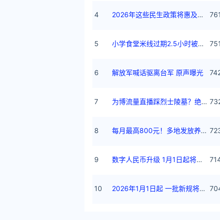
4
2026年这些民生政策将惠及百姓
76
5
小学食堂米线过期2.5小时被罚5万
75
6
解放军喊话驱离台军 原声曝光
74
7
为博流量直播踩烈士陵墓？绝不姑息
73
8
每月最高800元！多地发放养老消费券
72
9
数字人民币升级 1月1日起将计付利息
71
10
2026年1月1日起 一批新规将施行
70