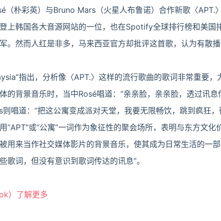
osé（朴彩英）与Bruno Mars（火星人布鲁诺）合作新歌〈AP
上韩国各大音源网站的一位，也在Spotify全球排行榜和美国
稳居冠军。然而人红是非多，马来西亚官方却批评这首歌，认为有散
h Malaysia”指出，分析像〈APT.〉这样的流行歌曲的歌词非常重
体的背景音乐时，当中Rosé唱道：“亲亲脸，亲亲脸，透过讯息
Mars则唱道：“把这公寓变成派对天堂，我要无限畅饮，跳到疯狂，
“APT”或“公寓”一词作为象征性的聚会场所，表明与东方文化
被用来当作社交媒体影片的背景音乐，使其成为日常生活的一部
些歌词，但没有意识到歌词传达的讯息”。
ook）了解更多