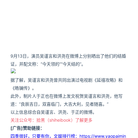
9月13日，演员吴谨言和洪尧在微博上分别晒出了他们的结婚
证，并配文称：“今天领的”“今天结的”。
据了解，吴谨言和洪尧曾共同出演过电视剧《延禧攻略》和
《皓镧传》。
此外，制片人于正也在微博上发文祝贺吴谨言和洪尧，他写
道：“良辰吉日，双喜临门，大吉大利，见者随喜。”
以上信息综合自吴谨言、洪尧、于正的微博。
关注公众号：拾黑（shiheibook）了解更多
[广告]赞助链接：
四季很好，只要有你，文娱排行榜：https://www.yaopaimin