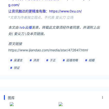
g.com/
让资讯触达的更精准有趣：https://www.0xu.cn/
*文章为作者独立观点，不代表 爱尖刀 立场
本文由
tvb云播
发表，转载此文章须经作者同意，并请附上出
处( 爱尖刀 )及本页链接。
原文链接
https://www.ijiandao.com/media/star/472647.html
吴谨言
洪尧
于正
延禧攻略
结婚
领证
图库