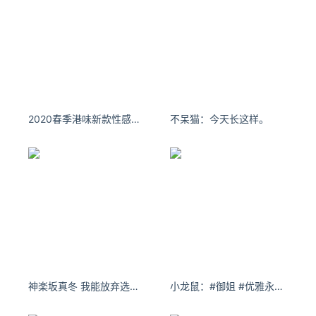
2020春季港味新款性感复古丝绒烫钻亮片打底吊带包臀连衣裙女
不呆猫：今天长这样。 ​​​​
神楽坂真冬 我能放弃选择，但是我不能选择放弃。
小龙鼠：#御姐 #优雅永不过时 新的一年里祝大家万事顺意，一路生花