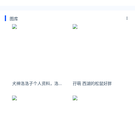
图库
犬神洛洛子个人资料，洛洛子JK服自拍
孖萌 西湖的松鼠好胖