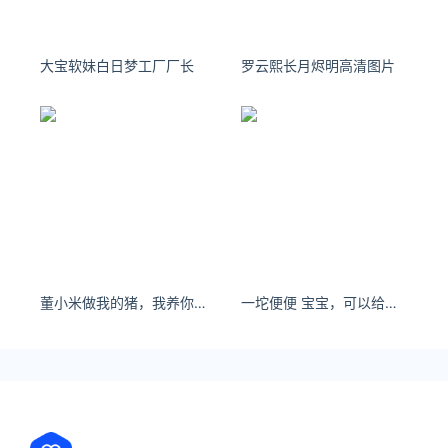
大宝软妹白日梦工厂厂长
罗云熙长月烬明高清图片
董小米做我的猪，我养你，然后买钱换吃的。
一坨便便 宝宝，可以给个内搭链接吗- 小红书