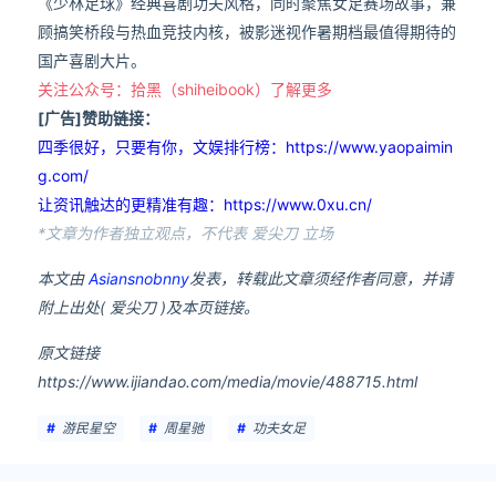
《少林足球》经典喜剧功夫风格，同时聚焦女足赛场故事，兼
顾搞笑桥段与热血竞技内核，被影迷视作暑期档最值得期待的
国产喜剧大片。
关注公众号：拾黑（shiheibook）了解更多
[广告]赞助链接：
四季很好，只要有你，文娱排行榜：https://www.yaopaimin
g.com/
让资讯触达的更精准有趣：https://www.0xu.cn/
*文章为作者独立观点，不代表 爱尖刀 立场
本文由
Asiansnobnny
发表，转载此文章须经作者同意，并请
附上出处( 爱尖刀 )及本页链接。
原文链接
https://www.ijiandao.com/media/movie/488715.html
游民星空
周星驰
功夫女足