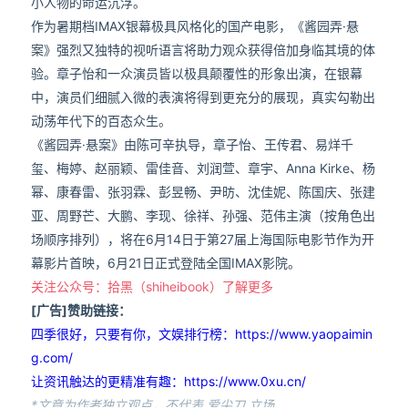
小人物的命运沉浮。
作为暑期档IMAX银幕极具风格化的国产电影，《酱园弄·悬
案》强烈又独特的视听语言将助力观众获得倍加身临其境的体
验。章子怡和一众演员皆以极具颠覆性的形象出演，在银幕
中，演员们细腻入微的表演将得到更充分的展现，真实勾勒出
动荡年代下的百态众生。
《酱园弄·悬案》由陈可辛执导，章子怡、王传君、易烊千
玺、梅婷、赵丽颖、雷佳音、刘润萱、章宇、Anna Kirke、杨
幂、康春雷、张羽霖、彭昱畅、尹昉、沈佳妮、陈国庆、张建
亚、周野芒、大鹏、李现、徐祥、孙强、范伟主演（按角色出
场顺序排列），将在6月14日于第27届上海国际电影节作为开
幕影片首映，6月21日正式登陆全国IMAX影院。
关注公众号：拾黑（shiheibook）了解更多
[广告]赞助链接：
四季很好，只要有你，文娱排行榜：https://www.yaopaimin
g.com/
让资讯触达的更精准有趣：https://www.0xu.cn/
*文章为作者独立观点，不代表 爱尖刀 立场