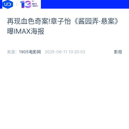
再现血色奇案!章子怡《酱园弄·悬案》
曝IMAX海报
来源：
1905电影网
2025-06-11 10:20:02
影视