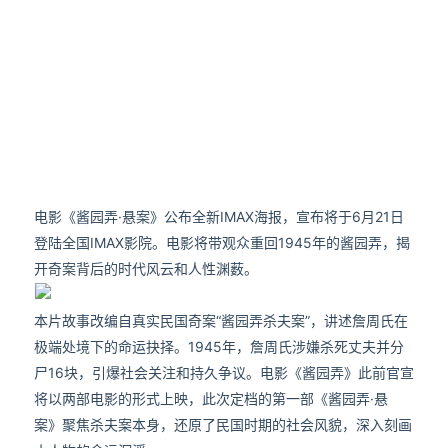
电影《酱园弄·悬案》公布全新IMAX海报，宣布将于6月21日
登陆全国IMAX影院。电影将带观众重回1945年的酱园弄，揭
开奇案背后的时代风云和人性渊薮。
本片故事改编自真实民国奇案“酱园弄杀夫案”，讲述詹周氏在
极端处境下的命运抉择。1945年，詹周氏涉嫌杀死丈夫并分
尸16块，引爆社会关注和持久争议。电影《酱园弄》此前官宣
将以两部电影的形式上映，此次定档的第一部《酱园弄·悬
案》聚焦杀夫案本身，还原了民国时期的社会风貌，深入刻画