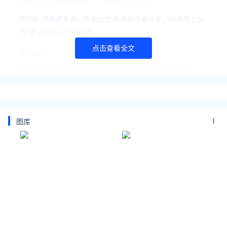
本文由
尹雅霖
发表，转载此文章须经作者同意，并请附上出
处( 爱尖刀 )及本页链接。
点击查看全文
原文链接
https://www.ijiandao.com/media/movie/482297.html
1905电影网
酱园弄·悬案
陈可辛
章子怡
王传君
易烊千玺
梅婷
赵丽颖
雷佳音
刘润萱
章宇
Anna Kirke
图库
杨幂
康春雷
张羽霖
彭昱畅
尹昉
沈佳妮
陈国庆
张建亚
周野芒
大鹏
李现
徐祥
孙强
范伟