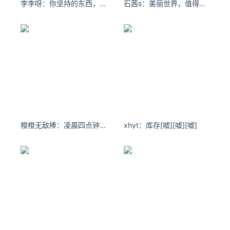
李李呀：你坚持的东西，总有一天会反过来拥抱你
石茜s：美丽世界，值得孤独。
橙橙无敌棒：凌晨四点钟，看到海棠花未眠。
xhyt：库存[嘘][嘘][嘘] ​​​​