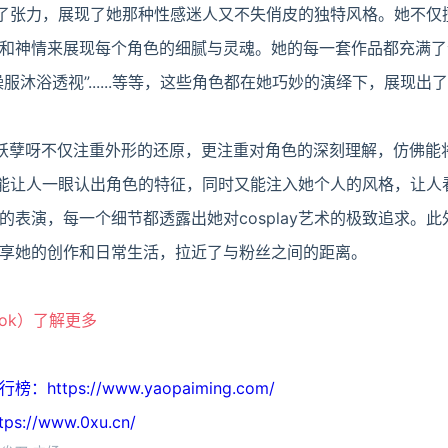
品充满了张力，展现了她那种性感迷人又不失俏皮的独特风格。她不
和神情来展现每个角色的细腻与灵魂。她的每一套作品都充满了
操服沐浴透视”......等等，这些角色都在她巧妙的演绎下，展现
na很妖孽呀不仅注重外形的还原，更注重对角色的深刻理解，仿佛
是能让人一眼认出角色的特征，同时又能注入她个人的风格，让人
表演，每一个细节都透露出她对cosplay艺术的极致追求。此外
享她的创作和日常生活，拉近了与粉丝之间的距离。
ook）了解更多
tps://www.yaopaiming.com/
//www.0xu.cn/