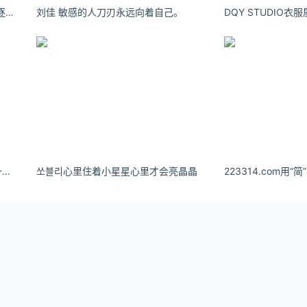
肃雨雨雨：海面上嬉闹的云朵， 追逐着相似的我， 初次吹着这样有点令人怀念的风。
刘佳 敏感的人刀刃永远向着自己。
AI美女他可以忙到跟你说了早安后一天不找你。 XXMix_9realistic
쏘블리心里住着小星星心里才会亮晶晶