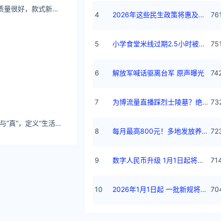
DQY STUDIO衣服质量很好，款式新颖大方，非常喜欢。
4
2026年这些民生政策将惠及百姓
76
5
小学食堂米线过期2.5小时被罚5万
75
6
解放军喊话驱离台军 原声曝光
74
7
为博流量直播踩烈士陵墓？绝不姑息
73
223314.com用“简”与“真”，定义“生活质感”的高级表达
8
每月最高800元！多地发放养老消费券
72
9
数字人民币升级 1月1日起将计付利息
71
10
2026年1月1日起 一批新规将施行
70