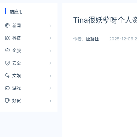
酷应用
Tina很妖孽呀个
新闻
科技
作者：
唐凝钰
2025-12-06 2
企服
安全
文娱
游戏
好货