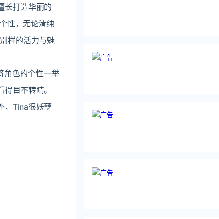
仅擅长打造华丽的
个性，无论清纯
出了别样的活力与魅
能将角色的个性一举
看得目不转睛。
，Tina很妖孽