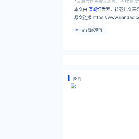
*文章为作者独立观点，不代表 爱
本文由
唐凝钰
发表，转载此文章须
原文链接 https://www.ijiandao.co
Tina很妖孽呀
图库