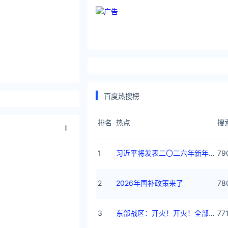
百度热搜榜
排名
热点
搜
1
习近平将发表二〇二六年新年贺词
79
2
2026年国补政策来了
78
3
东部战区：开火！开火！全部命中！
77