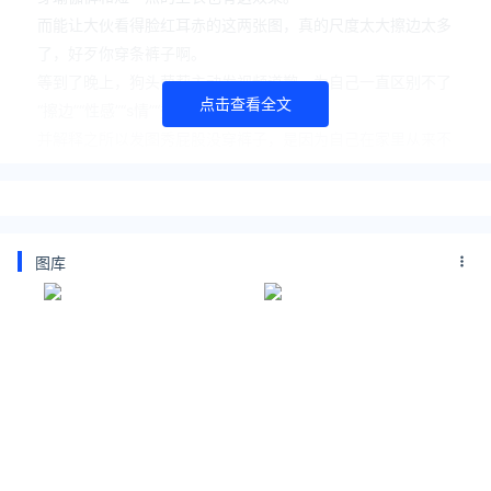
而能让大伙看得脸红耳赤的这两张图，真的尺度太大擦边太多
了，好歹你穿条裤子啊。
等到了晚上，狗头萝莉主动发视频道歉，为自己一直区别不了
点击查看全文
“擦边”“性感”“s情”“秀身材”感到抱歉。
并解释之所以发图秀屁股没穿裤子，是因为自己在家里从来不
穿衣服，当时随手拍随手就发了。
而且自己一直有个错误认知，就是真正好的身材，是不需要衣
服的装饰也能很好看。
最后狗头萝莉为给大家带来不好观感道歉，表示以后觉得擦边
图库
的，会设置仅粉丝可见：“取悦粉丝是我存在的意义”。
不过就像网友说的一样：“我们lsp虽然色，但也不能因为你lu
点身体我们看的起劲就不分对错”。
只希望以后狗头萝莉能拿捏好秀身材的尺度，不要擦边，更不
要触犯法律，大伙真不想看到你被制裁。
关注公众号：拾黑（shiheibook）了解更多
[广告]赞助链接：
四季很好，只要有你，文娱排行榜：https://www.yaopaimin