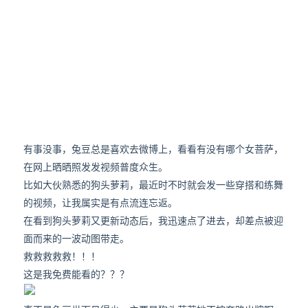
有事没事，兔豆总是喜欢去微博上，看看有没有哪个女菩萨，
在网上晒晒照发发视频普度众生。
比如大伙熟悉的狗头萝莉，最近时不时就会发一些穿搭和练舞
的视频，让我属实是有点流连忘返。
在看到狗头萝莉又更新动态后，我迅速点了进去，却差点被迎
面而来的一波动图带走。
救救救救救！！！
这是我免费能看的？？？