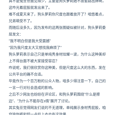
真不是兔豆世面见得少，主要是狗头萝莉她不按套路出牌啊，
这咋光着屁股就发出来了。
难不成夏天来了，狗头萝莉你尺度也跟着放开了？咱悠着点，
兄弟萌受不了。
而随后没多久，因为发布的这两张图疑似被针对，狗头萝莉委
屈发文：
“我不明白但是我大受震撼”
“因为我尺度太大又想找我麻烦了”
狗头萝莉表示自己只是单纯秀身材炫耀一波，为什么这种美却
上不得台面不被大家接受容忍？
咋说呢，我们很欣赏你这种美，但是尺度这么大的东西，发在
公共平台的确不合适。
毕竟作为一个百万粉的公众人物，咱多少得注意一下，自己的
一言一行对社会造成的影响。
之后不少网友也纷纷在评论区，和狗头萝莉围绕“什么是擦
边”、“为什么不能存在s情”展开了讨论。
其实兔豆觉得网友们说的不无道理，单纯展示身材秀屁股，咱
穿瑜伽裤和短一点的上衣也有这效果。