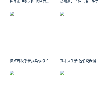
周冬雨 与您相约路易威登大秀直播
杨晨晨，黑色礼服，唯美动人
g.com/
让资讯触达的更精准有趣：https://www.0xu.cn/
*文章为作者独立观点，不代表 爱尖刀 立场
本文由
新娱记
发表，转载此文章须经作者同意，并请附上出
处( 爱尖刀 )及本页链接。
原文链接 https://www.ijiandao.com/media/ent-
article/430516.html
贝妍春秋季新款柔软棉长袖女士睡衣时尚翻领宽松条纹家居服女套装-tmall.com天猫
邂未来生活 他们说我慢半拍 其实我是天然呆
狗头萝莉