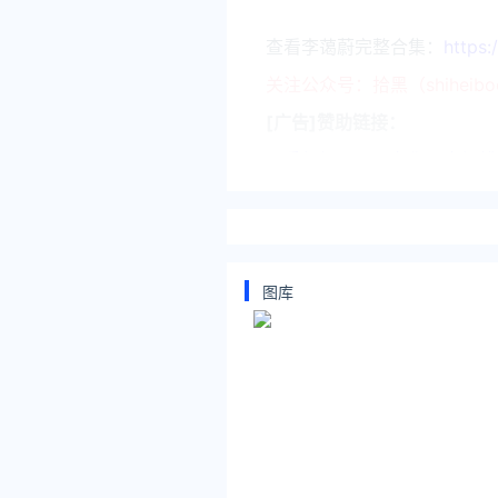
查看李蔼蔚完整合集：
https:
关注公众号：拾黑（shiheib
[广告]赞助链接：
四季很好，只要有你，文娱排行榜：ht
让资讯触达的更精准有趣：https:
*文章为作者独立观点，不代表 爱
本文由
新娱记
发表，转载此文章须
原文链接 https://www.ijiandao.co
图库
zzzttt
李蔼蔚
马