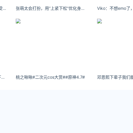
老幺：这个世界本来就没有“感同身受”只有冷暖自知
张萌太会打扮，用“上紧下松”优化身材比例
Viko：不想emo
微欲女头深情小妈入目无他人，四下皆是你。
桃之啾啾#二次元cos大赏##原神4.7#