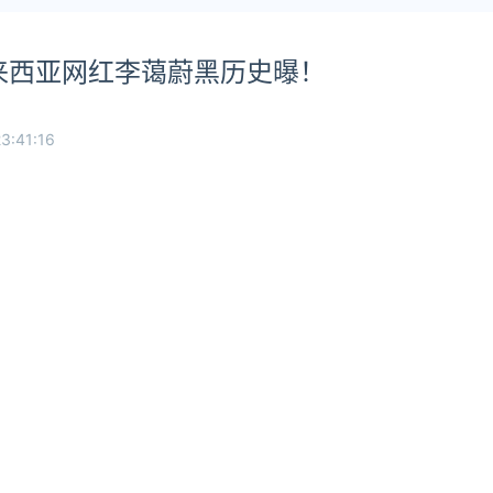
 马来西亚网红李蔼蔚黑历史曝！
3:41:16