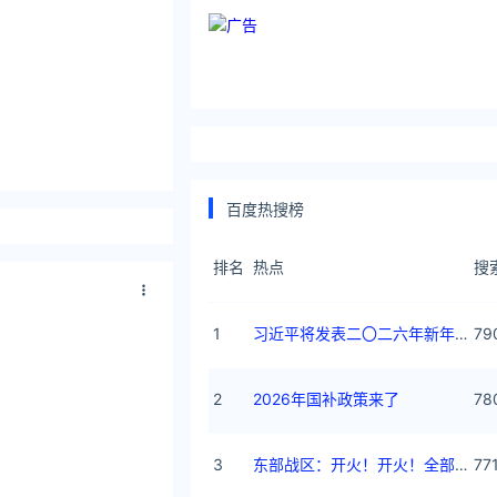
百度热搜榜
排名
热点
搜
1
习近平将发表二〇二六年新年贺词
79
2
2026年国补政策来了
78
3
东部战区：开火！开火！全部命中！
77