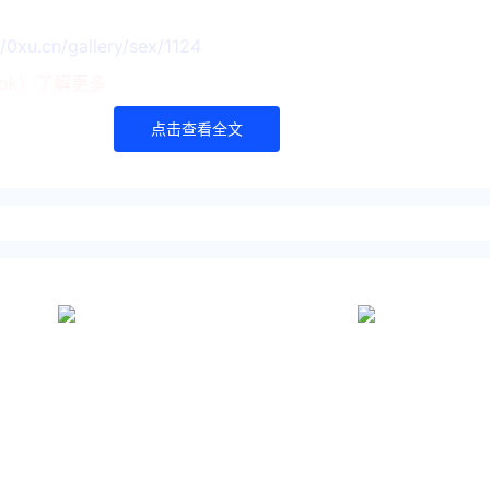
//0xu.cn/gallery/sex/1124
ook）了解更多
点击查看全文
tps://www.yaopaiming.com/
//www.0xu.cn/
尖刀 立场
经作者同意，并请附上出处( 爱尖刀 )及本页链接。
m/media/ent-article/379187.html
来西亚
网红