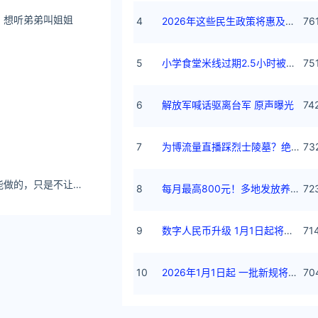
了，想听弟弟叫姐姐
4
2026年这些民生政策将惠及百姓
76
5
小学食堂米线过期2.5小时被罚5万
75
6
解放军喊话驱离台军 原声曝光
74
7
为博流量直播踩烈士陵墓？绝不姑息
73
邓恩熙下辈子我们能做的，只是不让我们擦肩而过
8
每月最高800元！多地发放养老消费券
72
9
数字人民币升级 1月1日起将计付利息
71
10
2026年1月1日起 一批新规将施行
70