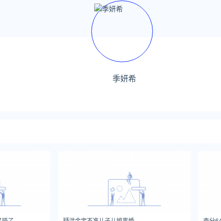
季妍希
又哑了
疑洪金宝不准儿子儿媳离婚
查分6