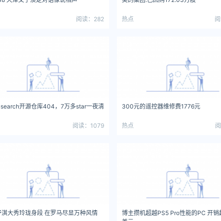
阅读：282
热点
阅
ticsearch开源仓库404，7万多star一夜清
300元的遥控器维修费1776元
阅读：1079
热点
阅
舒淇大秀玲珑身段 在罗马尽显万种风情
博主攒机超越PS5 Pro性能的PC 开