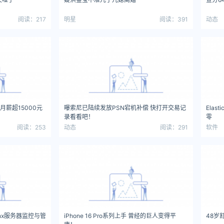
阅读：217
明星
阅读：391
动态
月薪超15000元
曝索尼已陆续发放PSN宕机补偿 快打开交易记
Elas
录看看吧！
零
阅读：253
动态
阅读：291
软件
ginx服务器监控与管
iPhone 16 Pro系列上手 曾经的巨人变得平
48岁