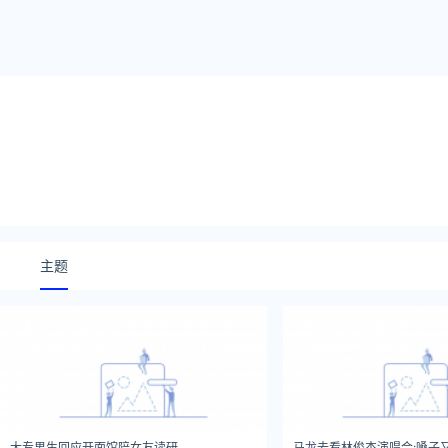
主题
大专男生回应开面馆陪女友读研
马龙去看林俊杰演唱会:嗓子