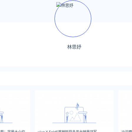
林思妤
预载：容量大小约
vivo X Fold5首销斩获多平台销量冠军
沙溢晒