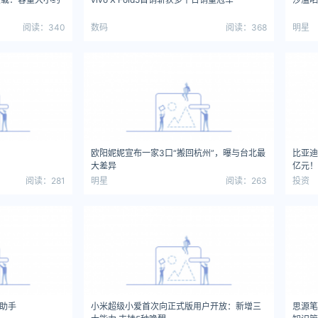
阅读：340
数码
阅读：368
明星
欧阳妮妮宣布一家3口“搬回杭州”，曝与台北最
比亚迪
大差异
亿元！
阅读：281
明星
阅读：263
投资
能助手
小米超级小爱首次向正式版用户开放：新增三
思源笔