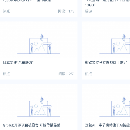
10GB！
热点
阅读：173
端游
日本要建“汽车联盟”
郑钦文罗马赛首战对手确定
热点
阅读：251
热点
GitHub开源项目被投毒 开始传播蔓延
豆包AI，字节跳动旗下AI智