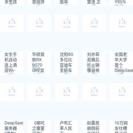
多生孩
意烧饼
版本
复活 正
Y95%
阅
阅
阅
阅
阅
子吗
涨粉40
开发一
零件来
读：
读：
读：
读：
读：
万
个未公
自中国
256
553
280
243
304
布动作
游戏
女生手
华硕首
沈阳60
刘亦菲
全国老
机自动
款RX
多位比
逛展后
年大学
连上酒
9070
亚迪车
吃火锅
首个
热点
数码
热点
明星
动态
店Wi-
GRE显
主新车
像自带
DeepSee
阅
阅
阅
阅
阅
Fi被分
卡：定
不能上
聚光灯
班爆
读：
读：
读：
读：
读：
手：原
价
牌
满：名
335
277
410
383
338
来是密
4499
额1分
码在搞
元 出厂
钟抢完
鬼
超频
2860MHz！
DeepSeek
《哪吒
卢布汇
赵露思
10万网
服务器
之魔童
率人民
病倒前
友吐槽