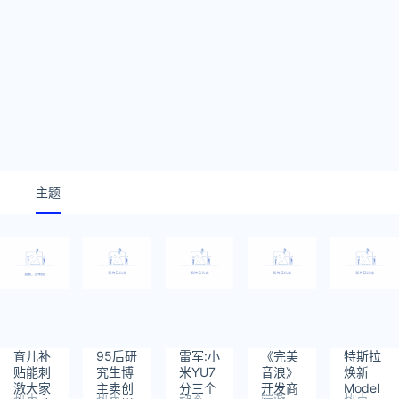
主题
育儿补
95后研
雷军:小
《完美
特斯拉
贴能刺
究生博
米YU7
音浪》
焕新
激大家
主卖创
分三个
开发商
Model
热点
热点
动态
端游
热点