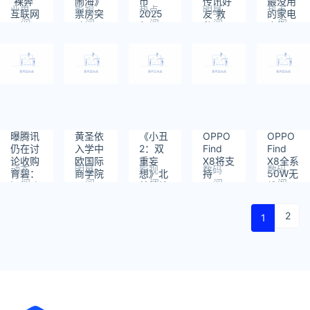
“裸奔”
闹海》
币
传讯好
最没用
业界
影视
热点
明星
热点
互联网
票房突
2025
友“救
的家电
阅
阅
阅
阅
阅
现漏洞
破115
年2月5
救
合集：
读：
读：
读：
读：
读：
专家提
亿！仅
日
我！”
空气炸
452
419
470
568
422
醒：立
用3天
粉丝急
锅排第
即修改
就增加
哭：到
一
配置
了15亿
底经历
什么
曝腾讯
黄圣依
《小丑
OPPO
OPPO
仍在讨
入学中
2：双
Find
Find
论收购
欧国际
重妄
X8将支
X8全系
动态
明星
影视
数码
数码
育碧：
商学院
想》北
持
50W无
阅
阅
阅
阅
阅
还想防
美首轮
IP66+IP68+IP69：
线充
读：
读：
读：
读：
读：
止其他
票房远
记录水
电：支
593
376
428
695
517
人收购
不及前
下世界
持反向
2
1
育碧
作 口碑
的美好
充电
全面崩
塌