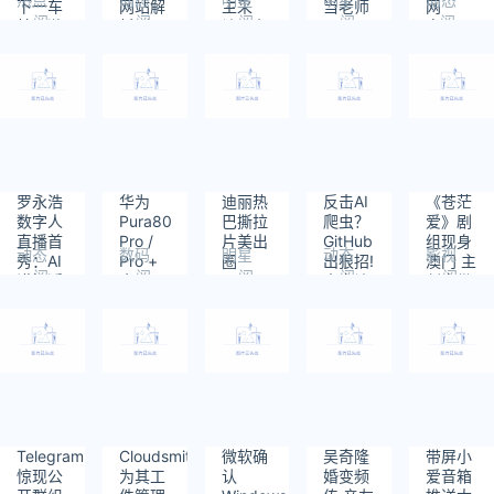
下一车
网站解
主采
当老师
网
阅
阅
阅
阅
阅
韩国游
析到.1
访！主
盘/123
读：
读：
读：
读：
读：
客
的CDN
动提到
网盘已
222
557
504
259
1098
IP地址
篮球梗
撤销
导致大
网友热
Alist授
量网站
议
权 可能
无法访
担心投
问
毒导致
用户数
据泄露
罗永浩
华为
迪丽热
反击AI
《苍茫
数字人
Pura80
巴撕拉
爬虫？
爱》剧
直播首
Pro /
片美出
GitHub
组现身
动态
数码
明星
动态
影视
秀：AI
Pro +
圈
出狠招!
澳门 主
阅
阅
阅
阅
阅
讲解近
今日开
中文访
创自带
读：
读：
读：
读：
读：
10万字
启预约
问或遭
BGM走
198
240
379
324
312
效果把
限制
红毯
老罗都
吓一跳
Telegram
Cloudsmith
微软确
吴奇隆
带屏小
惊现公
为其工
认
婚变频
爱音箱