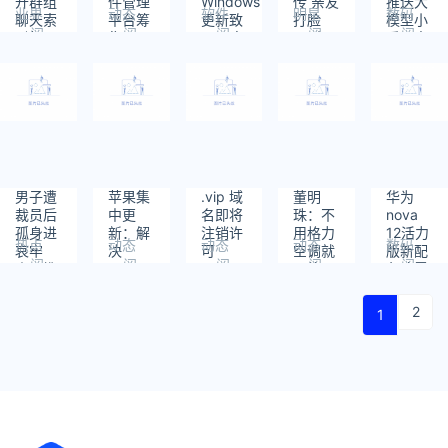
开群组
件管理
Windows
传 亲友
推送大
业界
动态
软件
明星
数码
聊天索
平台筹
更新致
打脸
模型小
阅
阅
阅
阅
阅
引机器
集了
DAC音
“两人
爱：支
读：
读：
读：
读：
读：
人 抓取
2300
频故
好得
持文本
573
396
417
479
461
8.6亿
万美元
障：除
很”传
创作 更
名用户
了停用
将带家
聪明了
的560
别无他
人返台
亿条发
法
过年
言记录
男子遭
苹果集
.vip 域
董明
华为
裁员后
中更
名即将
珠：不
nova
孤身进
新：解
注销许
用格力
12活力
热点
动态
动态
动态
数码
哀牢
决
可
空调就
版新配
阅
阅
阅
阅
阅
山：携
iPhone、
是傻瓜
色冰雪
读：
读：
读：
读：
读：
带的水
iPad和
每年给
蓝、冰
504
438
626
566
382
粮耗尽
Apple
你节约
川白发
2
1
Watch
20%-30%
布：骁
等设备
电费
龙
的诸多
778G
Bug
4G
2199
元起