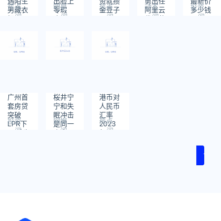
遇陌生
出脸上
资就攒
勇出任
最新价
热点
明星
热点
动态
投资
男藏衣
零瑕
金豆子
阿里云
多少钱
阅
阅
阅
阅
阅
柜
疵，网
代理董
2023
读：
读：
读：
读：
读：
民惊讶
事长与
年9月
855
766
770
671
681
逆龄：
CEO
10日
宅男被
电死
广州首
桜井宁
港币对
套房贷
宁和失
人民币
突破
眠冲击
汇率
投资
网娱
热点
LPR下
是同一
2023
阅
阅
阅
限 成为
个人
年8月
读：
读：
读：
首个突
吗？
14日
628
1260
643
破下限
1
的一线
城市