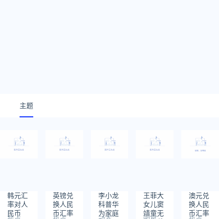
主题
韩元汇
英镑兑
李小龙
​王菲大
澳元兑
率对人
换人民
科普华
女儿窦
换人民
民币
币汇率
为家庭
靖童无
币汇率
热点
热点
动态
明星
热点