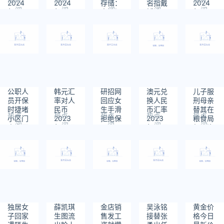
2024
2024
存储：
名指戴
2024
阅
阅
阅
阅
阅
年2月
年2月2
支持视
婚戒？
年1月3
读：
读：
读：
读：
读：
20日
日
频在线
日
700
723
694
1091
593
播放
公职人
韩元汇
研招网
澳元兑
儿子服
员开保
率对人
回应女
换人民
刑母亲
时捷堵
民币
生手滑
币汇率
替其在
热点
热点
热点
热点
热点
小区门
2023
拒绝保
2023
粮食局
阅
阅
阅
阅
阅
官方回
年10月
研通
年10月
领工资
读：
读：
读：
读：
读：
应
5日
知：系
1日
986
601
1148
461
918
统有二
次确认
功能
独居女
薛凯琪
金店销
吴泳铭
黄金价
子回家
生图流
售发工
接替张
格今日